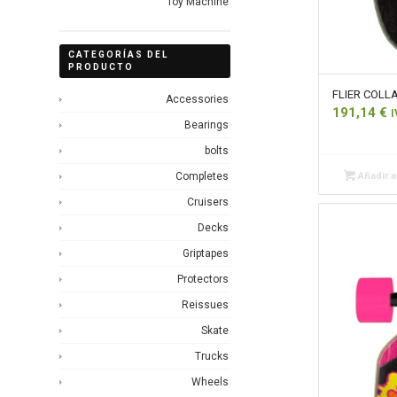
Toy Machine
CATEGORÍAS DEL
PRODUCTO
FLIER COLLA
Accessories
191,14
€
I
Bearings
bolts
Completes
Añadir al
Cruisers
Decks
Griptapes
Protectors
Reissues
Skate
Trucks
Wheels