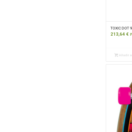
TOXIC DOT 9
213,64
€
I
Añadir al