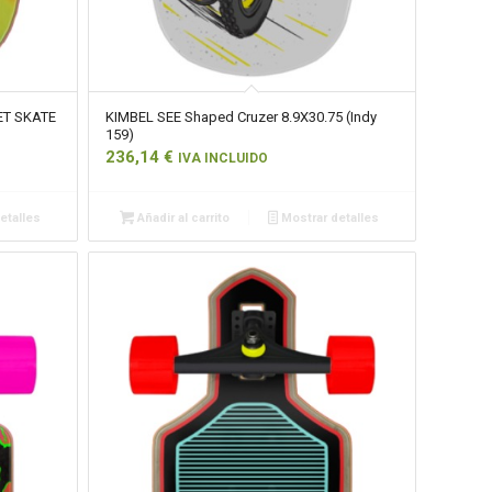
ET SKATE
KIMBEL SEE Shaped Cruzer 8.9X30.75 (Indy
159)
236,14
€
IVA INCLUIDO
etalles
Añadir al carrito
Mostrar detalles