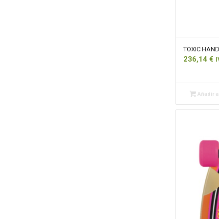
TOXIC HAND
236,14
€
I
Añadir al