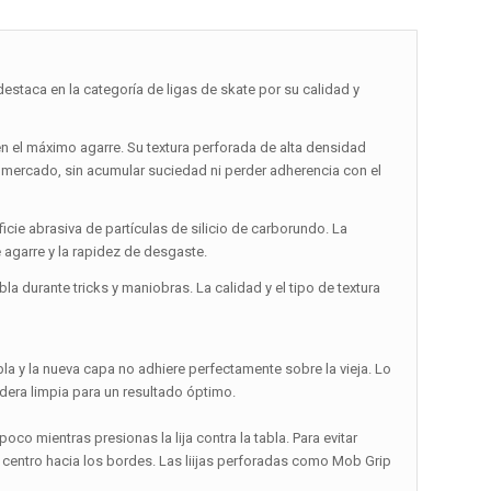
aca en la categoría de ligas de skate por su calidad y
en el máximo agarre. Su textura perforada de alta densidad
l mercado, sin acumular suciedad ni perder adherencia con el
cie abrasiva de partículas de silicio de carborundo. La
 agarre y la rapidez de desgaste.
la durante tricks y maniobras. La calidad y el tipo de textura
la y la nueva capa no adhiere perfectamente sobre la vieja. Lo
madera limpia para un resultado óptimo.
co mientras presionas la lija contra la tabla. Para evitar
 centro hacia los bordes. Las liijas perforadas como Mob Grip