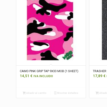
CAMO PINK GRIP TAP 9X33 MOB (1 SHEET)
TRASHER 
14,51
€
17,89
€
IVA INCLUIDO
Añadir al carrito
Mostrar detalles
Añadir