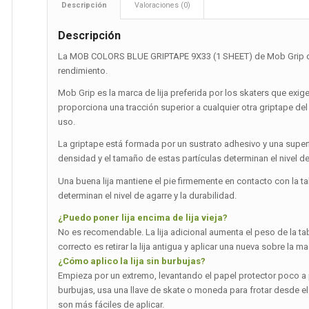
Descripción
Valoraciones (0)
Descripción
La MOB COLORS BLUE GRIPTAPE 9X33 (1 SHEET) de Mob Grip dest
rendimiento.
Mob Grip es la marca de lija preferida por los skaters que exig
proporciona una tracción superior a cualquier otra griptape de
uso.
La griptape está formada por un sustrato adhesivo y una superfi
densidad y el tamaño de estas partículas determinan el nivel de
Una buena lija mantiene el pie firmemente en contacto con la tab
determinan el nivel de agarre y la durabilidad.
¿Puedo poner lija encima de lija vieja?
No es recomendable. La lija adicional aumenta el peso de la tab
correcto es retirar la lija antigua y aplicar una nueva sobre la 
¿Cómo aplico la lija sin burbujas?
Empieza por un extremo, levantando el papel protector poco a po
burbujas, usa una llave de skate o moneda para frotar desde el
son más fáciles de aplicar.