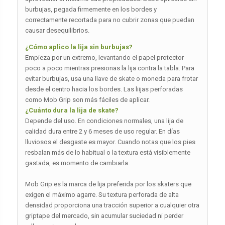
burbujas, pegada firmemente en los bordes y
correctamente recortada para no cubrir zonas que puedan
causar desequilibrios.
¿Cómo aplico la lija sin burbujas?
Empieza por un extremo, levantando el papel protector
poco a poco mientras presionas la lija contra la tabla. Para
evitar burbujas, usa una llave de skate o moneda para frotar
desde el centro hacia los bordes. Las liijas perforadas
como Mob Grip son más fáciles de aplicar.
¿Cuánto dura la lija de skate?
Depende del uso. En condiciones normales, una lija de
calidad dura entre 2 y 6 meses de uso regular. En días
lluviosos el desgaste es mayor. Cuando notas que los pies
resbalan más de lo habitual o la textura está visiblemente
gastada, es momento de cambiarla.
Mob Grip es la marca de lija preferida por los skaters que
exigen el máximo agarre. Su textura perforada de alta
densidad proporciona una tracción superior a cualquier otra
griptape del mercado, sin acumular suciedad ni perder