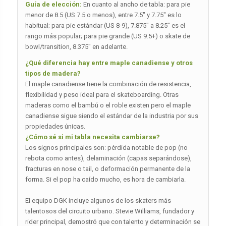
Guía de elección:
En cuanto al ancho de tabla: para pie
menor de 8.5 (US 7.5 o menos), entre 7.5″ y 7.75″ es lo
habitual; para pie estándar (US 8-9), 7.875″ a 8.25″ es el
rango más popular; para pie grande (US 9.5+) o skate de
bowl/transition, 8.375″ en adelante.
¿Qué diferencia hay entre maple canadiense y otros
tipos de madera?
El maple canadiense tiene la combinación de resistencia,
flexibilidad y peso ideal para el skateboarding. Otras
maderas como el bambú o el roble existen pero el maple
canadiense sigue siendo el estándar de la industria por sus
propiedades únicas.
¿Cómo sé si mi tabla necesita cambiarse?
Los signos principales son: pérdida notable de pop (no
rebota como antes), delaminación (capas separándose),
fracturas en nose o tail, o deformación permanente de la
forma. Si el pop ha caído mucho, es hora de cambiarla.
El equipo DGK incluye algunos de los skaters más
talentosos del circuito urbano. Stevie Williams, fundador y
rider principal, demostró que con talento y determinación se