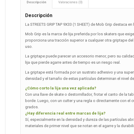
Descripción
Valoraciones (0)
Descripción
La STREETS GRIP TAP 9X33 (1 SHEET) de Mob Grip destaca en la 
Mob Grip es la marca de lija preferida por los skaters que exig
proporciona una tracción superior a cualquier otra griptape de
uso.
La griptape puede parecer un accesorio menor, pero su calidad a
lija que pierde agarre antes de tiempo es un riesgo real.
La griptape está formada por un sustrato adhesivo y una superfi
densidad y el tamaño de estas partículas determinan el nivel de
¿Cómo corto la lija una vez aplicada?
Con una llave de skate o destornillador, frotar el canto de la ta
borde. Luego, con un cutter y una regla o directamente con el c
grados.
¿Hay diferencia real entre marcas de lija?
Sí, especialmente en la densidad y dureza de las partículas ab
materiales de primer nivel que se notan en el agarre y la durabilid