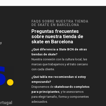
FAQS SOBRE NUESTRA TIENDA
DE SKATE EN BARCELONA
Preguntas frecuentes
sobre nuestra tienda de
skate en Barcelona
 y
¿Qué diferencia a State BCN de otras
tiendas de skate?
Nuestra conexión con la cultura local, las
marcas que trabajamos y el trato cercano
con cada cliente.
¿Qué tabla me recomiendan si estoy
empezando?
Disponemos de
skateboards completos
para principiantes
, y te asesoramos
para elegir tamaño, forma y componentes
adecuados.
ortugal