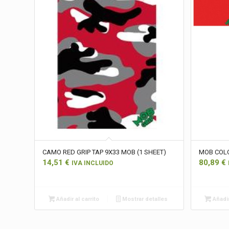
CAMO RED GRIP TAP 9X33 MOB (1 SHEET)
MOB COLO
14,51
€
80,89
€
IVA INCLUIDO
Añadir al carrito
Mostrar detalles
Añadir