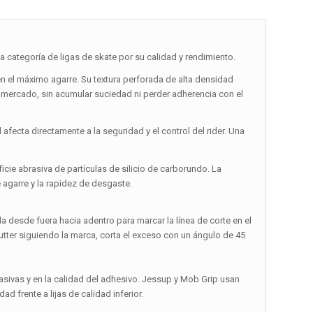
categoría de ligas de skate por su calidad y rendimiento.
en el máximo agarre. Su textura perforada de alta densidad
l mercado, sin acumular suciedad ni perder adherencia con el
fecta directamente a la seguridad y el control del rider. Una
cie abrasiva de partículas de silicio de carborundo. La
 agarre y la rapidez de desgaste.
bla desde fuera hacia adentro para marcar la línea de corte en el
utter siguiendo la marca, corta el exceso con un ángulo de 45
rasivas y en la calidad del adhesivo. Jessup y Mob Grip usan
ad frente a lijas de calidad inferior.