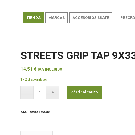
TIENDA
MARCAS
ACCESORIOS SKATE
PREORD
STREETS GRIP TAP 9X33
14,51
€
IVA INCLUIDO
142 disponibles
Añadir al carrito
SKU:
8848317A000