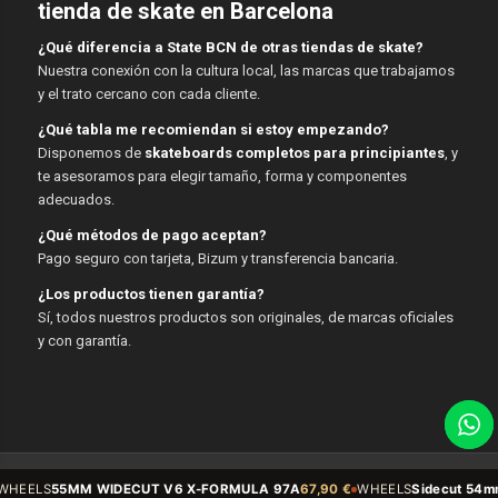
tienda de skate en Barcelona
¿Qué diferencia a State BCN de otras tiendas de skate?
Nuestra conexión con la cultura local, las marcas que trabajamos
y el trato cercano con cada cliente.
¿Qué tabla me recomiendan si estoy empezando?
Disponemos de
skateboards completos para principiantes
, y
te asesoramos para elegir tamaño, forma y componentes
adecuados.
¿Qué métodos de pago aceptan?
Pago seguro con tarjeta, Bizum y transferencia bancaria.
¿Los productos tienen garantía?
Sí, todos nuestros productos son originales, de marcas oficiales
y con garantía.
© Copyright - State BCN - 2026
ECUT V6 X-FORMULA 97A
67,90 €
WHEELS
Sidecut 54mm 99A V5 Sidecut 