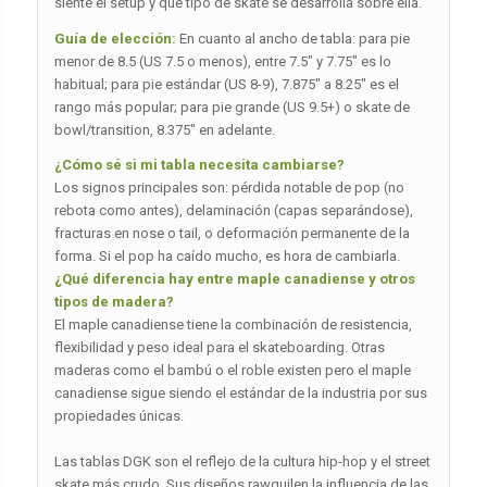
siente el setup y qué tipo de skate se desarrolla sobre ella.
Guía de elección:
En cuanto al ancho de tabla: para pie
menor de 8.5 (US 7.5 o menos), entre 7.5″ y 7.75″ es lo
habitual; para pie estándar (US 8-9), 7.875″ a 8.25″ es el
rango más popular; para pie grande (US 9.5+) o skate de
bowl/transition, 8.375″ en adelante.
¿Cómo sé si mi tabla necesita cambiarse?
Los signos principales son: pérdida notable de pop (no
rebota como antes), delaminación (capas separándose),
fracturas en nose o tail, o deformación permanente de la
forma. Si el pop ha caído mucho, es hora de cambiarla.
¿Qué diferencia hay entre maple canadiense y otros
tipos de madera?
El maple canadiense tiene la combinación de resistencia,
flexibilidad y peso ideal para el skateboarding. Otras
maderas como el bambú o el roble existen pero el maple
canadiense sigue siendo el estándar de la industria por sus
propiedades únicas.
Las tablas DGK son el reflejo de la cultura hip-hop y el street
skate más crudo. Sus diseños rawquilen la influencia de las