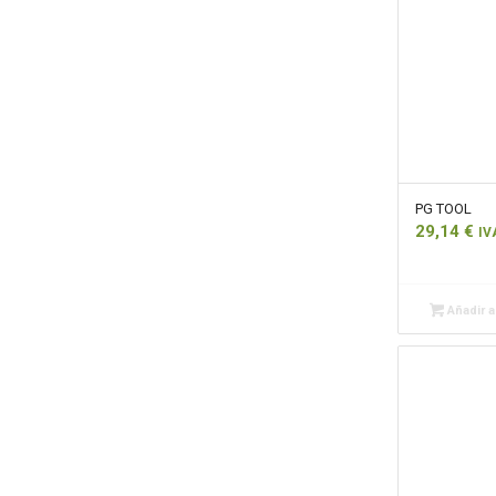
PG TOOL
29,14
€
IV
Añadir al