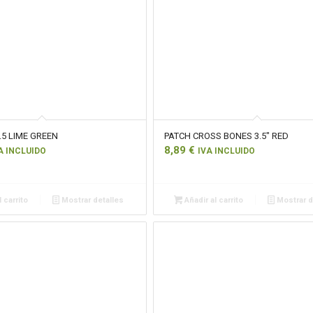
.5 LIME GREEN
PATCH CROSS BONES 3.5″ RED
8,89
€
A INCLUIDO
IVA INCLUIDO
 carrito
Mostrar detalles
Añadir al carrito
Mostrar d