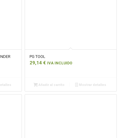
LINDER
PG TOOL
29,14
€
IVA INCLUIDO
etalles
Añadir al carrito
Mostrar detalles