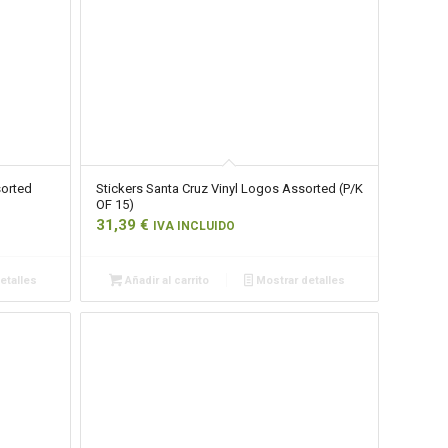
sorted
Stickers Santa Cruz Vinyl Logos Assorted (P/K
OF 15)
31,39
€
IVA INCLUIDO
etalles
Añadir al carrito
Mostrar detalles