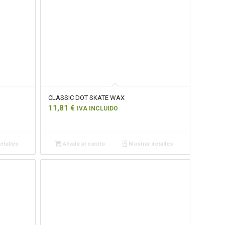
CLASSIC DOT SKATE WAX
11,81
€
IVA INCLUIDO
etalles
Añadir al carrito
Mostrar detalles