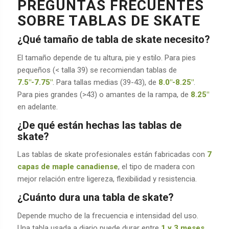
PREGUNTAS FRECUENTES
SOBRE TABLAS DE SKATE
¿Qué tamaño de tabla de skate necesito?
El tamaño depende de tu altura, pie y estilo. Para pies
pequeños (< talla 39) se recomiendan tablas de
7.5″-7.75″
. Para tallas medias (39-43), de
8.0″-8.25″
.
Para pies grandes (>43) o amantes de la rampa, de
8.25″
en adelante.
¿De qué están hechas las tablas de
skate?
Las tablas de skate profesionales están fabricadas con
7
capas de maple canadiense
, el tipo de madera con
mejor relación entre ligereza, flexibilidad y resistencia.
¿Cuánto dura una tabla de skate?
Depende mucho de la frecuencia e intensidad del uso.
Una tabla usada a diario puede durar entre
1 y 3 meses
.