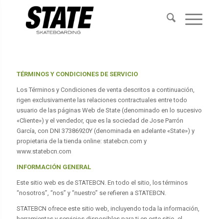
TÉRMINOS Y CONDICIONES DE SERVICIO
Los Términos y Condiciones de venta descritos a continuación,
rigen exclusivamente las relaciones contractuales entre todo
usuario de las páginas Web de State (denominado en lo sucesivo
«Cliente») y el vendedor, que es la sociedad de Jose Parrón
García, con DNI 37386920Y (denominada en adelante «State») y
propietaria de la tienda online: statebcn.com y
www.statebcn.com
INFORMACIÓN GENERAL
Este sitio web es de STATEBCN. En todo el sitio, los términos
“nosotros”, “nos” y “nuestro” se refieren a STATEBCN.
STATEBCN ofrece este sitio web, incluyendo toda la información,
herramientas y servicios disponibles para ti en este sitio, el