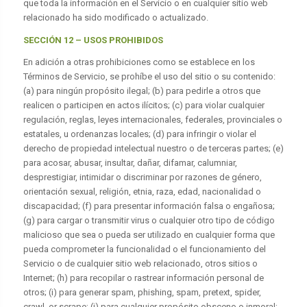
que toda la información en el Servicio o en cualquier sitio web
relacionado ha sido modificado o actualizado.
SECCIÓN 12 – USOS PROHIBIDOS
En adición a otras prohibiciones como se establece en los
Términos de Servicio, se prohíbe el uso del sitio o su contenido:
(a) para ningún propósito ilegal; (b) para pedirle a otros que
realicen o participen en actos ilícitos; (c) para violar cualquier
regulación, reglas, leyes internacionales, federales, provinciales o
estatales, u ordenanzas locales; (d) para infringir o violar el
derecho de propiedad intelectual nuestro o de terceras partes; (e)
para acosar, abusar, insultar, dañar, difamar, calumniar,
desprestigiar, intimidar o discriminar por razones de género,
orientación sexual, religión, etnia, raza, edad, nacionalidad o
discapacidad; (f) para presentar información falsa o engañosa;
(g) para cargar o transmitir virus o cualquier otro tipo de código
malicioso que sea o pueda ser utilizado en cualquier forma que
pueda comprometer la funcionalidad o el funcionamiento del
Servicio o de cualquier sitio web relacionado, otros sitios o
Internet; (h) para recopilar o rastrear información personal de
otros; (i) para generar spam, phishing, spam, pretext, spider,
crawl, or scrape; (j) para cualquier propósito obsceno o inmoral;