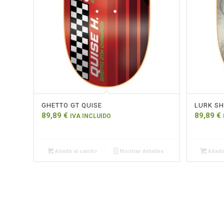
GHETTO GT QUISE
LURK S
89,89
€
89,89
€
IVA INCLUIDO
Añadir al carrito
Mostrar detalles
Añadir