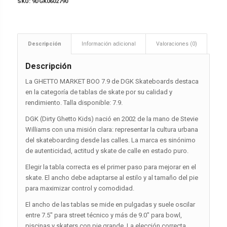
SKU:
9DGK0602790
Descripción
Información adicional
Valoraciones (0)
Descripción
La GHETTO MARKET BOO 7.9 de DGK Skateboards destaca
en la categoría de tablas de skate por su calidad y
rendimiento. Talla disponible: 7.9.
DGK (Dirty Ghetto Kids) nació en 2002 de la mano de Stevie
Williams con una misión clara: representar la cultura urbana
del skateboarding desde las calles. La marca es sinónimo
de autenticidad, actitud y skate de calle en estado puro.
Elegir la tabla correcta es el primer paso para mejorar en el
skate. El ancho debe adaptarse al estilo y al tamaño del pie
para maximizar control y comodidad.
El ancho de las tablas se mide en pulgadas y suele oscilar
entre 7.5″ para street técnico y más de 9.0″ para bowl,
piscinas y skaters con pie grande. La elección correcta