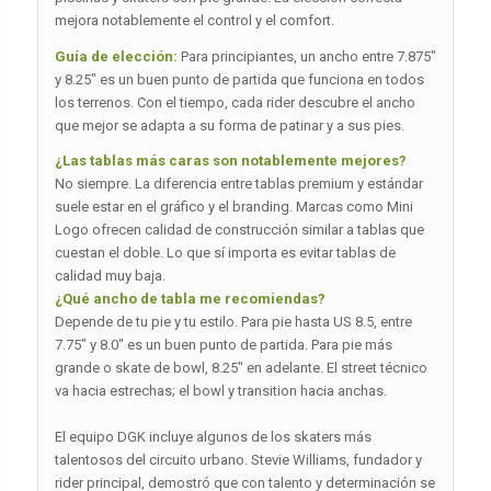
mejora notablemente el control y el comfort.
Guía de elección:
Para principiantes, un ancho entre 7.875″
y 8.25″ es un buen punto de partida que funciona en todos
los terrenos. Con el tiempo, cada rider descubre el ancho
que mejor se adapta a su forma de patinar y a sus pies.
¿Las tablas más caras son notablemente mejores?
No siempre. La diferencia entre tablas premium y estándar
suele estar en el gráfico y el branding. Marcas como Mini
Logo ofrecen calidad de construcción similar a tablas que
cuestan el doble. Lo que sí importa es evitar tablas de
calidad muy baja.
¿Qué ancho de tabla me recomiendas?
Depende de tu pie y tu estilo. Para pie hasta US 8.5, entre
7.75″ y 8.0″ es un buen punto de partida. Para pie más
grande o skate de bowl, 8.25″ en adelante. El street técnico
va hacia estrechas; el bowl y transition hacia anchas.
El equipo DGK incluye algunos de los skaters más
talentosos del circuito urbano. Stevie Williams, fundador y
rider principal, demostró que con talento y determinación se