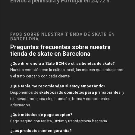
Envíos a península y Portugal en 24/72 h.
FAQS SOBRE NUESTRA TIENDA DE SKATE EN
BARCELONA
Preguntas frecuentes sobre nuestra
tienda de skate en Barcelona
¿Qué diferencia a State BCN de otras tiendas de skate?
Nuestra conexión con la cultura local, las marcas que trabajamos
y el trato cercano con cada cliente.
¿Qué tabla me recomiendan si estoy empezando?
Disponemos de
skateboards completos para principiantes
, y
te asesoramos para elegir tamaño, forma y componentes
adecuados.
¿Qué métodos de pago aceptan?
Pago seguro con tarjeta, Bizum y transferencia bancaria.
¿Los productos tienen garantía?