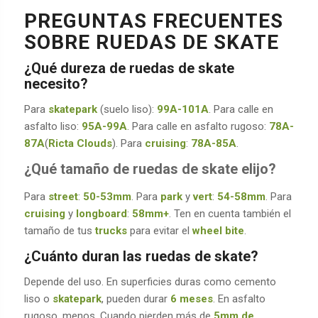
PREGUNTAS FRECUENTES
SOBRE RUEDAS DE SKATE
¿Qué dureza de ruedas de skate
necesito?
Para
skatepark
(suelo liso):
99A-101A
. Para calle en
asfalto liso:
95A-99A
. Para calle en asfalto rugoso:
78A-
87A
(
Ricta Clouds
). Para
cruising
:
78A-85A
.
¿Qué tamaño de ruedas de skate elijo?
Para
street
:
50-53mm
. Para
park
y
vert
:
54-58mm
. Para
cruising
y
longboard
:
58mm+
. Ten en cuenta también el
tamaño de tus
trucks
para evitar el
wheel bite
.
¿Cuánto duran las ruedas de skate?
Depende del uso. En superficies duras como cemento
liso o
skatepark
, pueden durar
6 meses
. En asfalto
rugoso, menos. Cuando pierden más de
5mm de