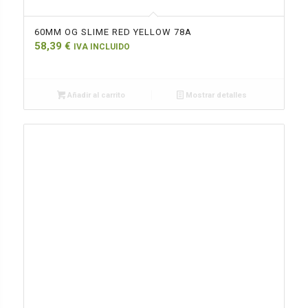
60MM OG SLIME RED YELLOW 78A
58,39
€
IVA INCLUIDO
Añadir al carrito
Mostrar detalles