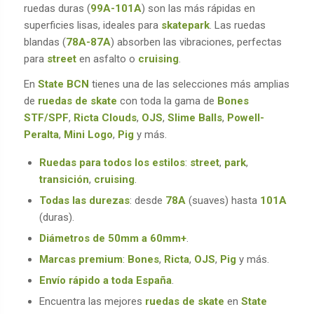
ruedas duras (
99A-101A
) son las más rápidas en
superficies lisas, ideales para
skatepark
. Las ruedas
blandas (
78A-87A
) absorben las vibraciones, perfectas
para
street
en asfalto o
cruising
.
En
State BCN
tienes una de las selecciones más amplias
de
ruedas de skate
con toda la gama de
Bones
STF/SPF
,
Ricta Clouds
,
OJS
,
Slime Balls
,
Powell-
Peralta
,
Mini Logo
,
Pig
y más.
Ruedas para todos los estilos
:
street
,
park
,
transición
,
cruising
.
Todas las durezas
: desde
78A
(suaves) hasta
101A
(duras).
Diámetros de 50mm a 60mm+
.
Marcas premium
:
Bones
,
Ricta
,
OJS
,
Pig
y más.
Envío rápido a toda España
.
Encuentra las mejores
ruedas de skate
en
State