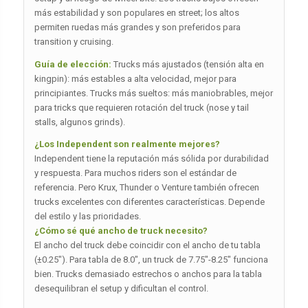
más estabilidad y son populares en street; los altos
permiten ruedas más grandes y son preferidos para
transition y cruising.
Guía de elección:
Trucks más ajustados (tensión alta en
kingpin): más estables a alta velocidad, mejor para
principiantes. Trucks más sueltos: más maniobrables, mejor
para tricks que requieren rotación del truck (nose y tail
stalls, algunos grinds).
¿Los Independent son realmente mejores?
Independent tiene la reputación más sólida por durabilidad
y respuesta. Para muchos riders son el estándar de
referencia. Pero Krux, Thunder o Venture también ofrecen
trucks excelentes con diferentes características. Depende
del estilo y las prioridades.
¿Cómo sé qué ancho de truck necesito?
El ancho del truck debe coincidir con el ancho de tu tabla
(±0.25″). Para tabla de 8.0″, un truck de 7.75″-8.25″ funciona
bien. Trucks demasiado estrechos o anchos para la tabla
desequilibran el setup y dificultan el control.