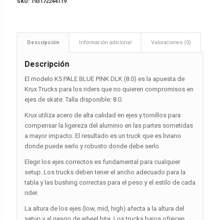
SKU:
193172244119
Descripción
Información adicional
Valoraciones (0)
Descripción
El modelo K5 PALE BLUE PINK DLK (8.0) es la apuesta de
Krux Trucks para los riders que no quieren compromisos en
ejes de skate. Talla disponible: 8.0.
Krux utiliza acero de alta calidad en ejes y tornillos para
compensar la ligereza del aluminio en las partes sometidas
a mayor impacto. El resultado es un truck que es liviano
donde puede serlo y robusto donde debe serlo.
Elegir los ejes correctos es fundamental para cualquier
setup. Los trucks deben tener el ancho adecuado para la
tabla y las bushing correctas para el peso y el estilo de cada
rider.
La altura de los ejes (low, mid, high) afecta a la altura del
setup y al riesgo de wheel bite. Los trucks bajos ofrecen