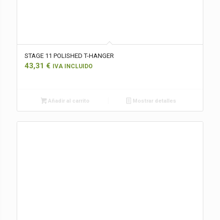
STAGE 11 POLISHED T-HANGER
43,31
€
IVA INCLUIDO
Añadir al carrito
Mostrar detalles