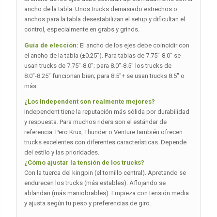
ancho de la tabla. Unos trucks demasiado estrechos o
anchos para la tabla desestabilizan el setup y dificultan el
control, especialmente en grabs y grinds.
Guía de elección:
El ancho de los ejes debe coincidir con
el ancho de la tabla (±0.25″). Para tablas de 7.75″-8.0″ se
usan trucks de 7.75″-8.0″; para 8.0″-8.5″ los trucks de
8.0″-8.25″ funcionan bien; para 8.5″+ se usan trucks 8.5″ o
más.
¿Los Independent son realmente mejores?
Independent tiene la reputación más sólida por durabilidad
y respuesta. Para muchos riders son el estándar de
referencia. Pero Krux, Thunder o Venture también ofrecen
trucks excelentes con diferentes características. Depende
del estilo y las prioridades.
¿Cómo ajustar la tensión de los trucks?
Con la tuerca del kingpin (el tornillo central). Apretando se
endurecen los trucks (más estables). Aflojando se
ablandan (más maniobrables). Empieza con tensión media
y ajusta según tu peso y preferencias de giro.