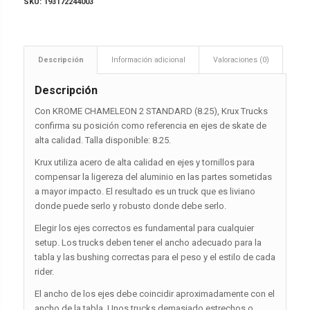
SKU:
193172244003
Descripción
Información adicional
Valoraciones (0)
Descripción
Con KROME CHAMELEON 2 STANDARD (8.25), Krux Trucks
confirma su posición como referencia en ejes de skate de
alta calidad. Talla disponible: 8.25.
Krux utiliza acero de alta calidad en ejes y tornillos para
compensar la ligereza del aluminio en las partes sometidas
a mayor impacto. El resultado es un truck que es liviano
donde puede serlo y robusto donde debe serlo.
Elegir los ejes correctos es fundamental para cualquier
setup. Los trucks deben tener el ancho adecuado para la
tabla y las bushing correctas para el peso y el estilo de cada
rider.
El ancho de los ejes debe coincidir aproximadamente con el
ancho de la tabla. Unos trucks demasiado estrechos o