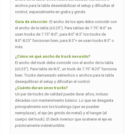
anchos para la tabla desestabilizan el setup y dificultan el
control, especialmente en grabs y grinds.
Guía de elección:
El ancho de los ejes debe coincidir con
el ancho de la tabla (±0.25″). Para tablas de 7.75″-8.0″ se
usan trucks de 7.75″-8.0″; para 8.0″-8.5″ los trucks de
8.0″-8.25″ funcionan bien; para 8.5″+ se usan trucks 8.5″ o
más.
¿Cómo sé qué ancho de truck necesito?
El ancho del truck debe coincidir con el ancho de tu tabla
(±0.25″). Para tabla de 8.0″, un truck de 7.75″-8.25″ funciona
bien. Trucks demasiado estrechos o anchos para la tabla
desequilibran el setup y dificultan el control.
¿Cuánto duran unos trucks?
Un par de trucks de calidad puede durar años, incluso
décadas con mantenimiento básico. Lo que se desgasta
principalmente son los bushings (que se pueden
reemplazar), el eje (en grinds de metal) y el hanger (el
cuerpo del truck). El deck inversor que sostiene el eje es
prácticamente indestructible.