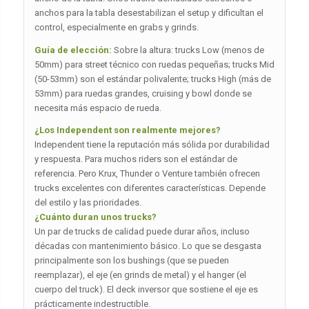
anchos para la tabla desestabilizan el setup y dificultan el
control, especialmente en grabs y grinds.
Guía de elección:
Sobre la altura: trucks Low (menos de
50mm) para street técnico con ruedas pequeñas; trucks Mid
(50-53mm) son el estándar polivalente; trucks High (más de
53mm) para ruedas grandes, cruising y bowl donde se
necesita más espacio de rueda.
¿Los Independent son realmente mejores?
Independent tiene la reputación más sólida por durabilidad
y respuesta. Para muchos riders son el estándar de
referencia. Pero Krux, Thunder o Venture también ofrecen
trucks excelentes con diferentes características. Depende
del estilo y las prioridades.
¿Cuánto duran unos trucks?
Un par de trucks de calidad puede durar años, incluso
décadas con mantenimiento básico. Lo que se desgasta
principalmente son los bushings (que se pueden
reemplazar), el eje (en grinds de metal) y el hanger (el
cuerpo del truck). El deck inversor que sostiene el eje es
prácticamente indestructible.