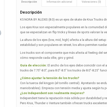
Descripción
Información adicional
Valoraciones (0)
Descripción
K5 NORA BY ALEXIS (8.0) es un ejes de skate de Krux Trucks dis
Los ejes Krux son especialmente populares en la comunidad de
que se especializan en flip tricks y líneas de spots valoran la 
La altura de los ejes (low, mid, high) afecta a la altura del set
estabilidad y son populares en street; los altos permiten rueda
Los trucks son el componente que más afecta al feeling del set
cómo responde cada ollie, giro y grind.
Guía de elección:
El ancho de los ejes debe coincidir con el a
trucks de 7.75″-8.0″; para 8.0″-8.5″ los trucks de 8.0″-8.25″ fun
¿Cómo ajustar la tensión de los trucks?
Con la tuerca del kingpin (el tornillo central). Apretando se e
maniobrables). Empieza con tensión media y ajusta según tu pe
¿Los Independent son realmente mejores?
Independent tiene la reputación más sólida por durabilidad y r
Pero Krux, Thunder o Venture también ofrecen trucks excelentes 