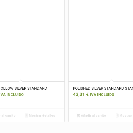
HOLLOW SILVER STANDARD
POLISHED SILVER STANDARD STA
43,31
€
IVA INCLUIDO
IVA INCLUIDO
 al carrito
Mostrar detalles
Añadir al carrito
Mostrar 