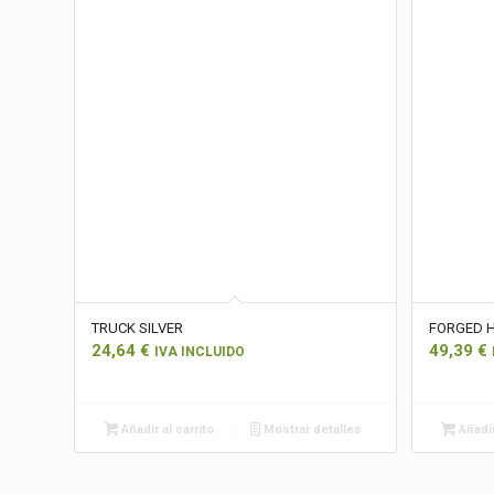
TRUCK SILVER
FORGED 
24,64
€
49,39
€
IVA INCLUIDO
Añadir al carrito
Mostrar detalles
Añadir