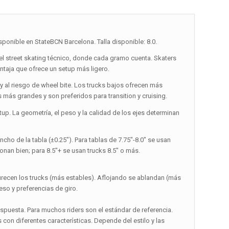
ponible en StateBCN Barcelona. Talla disponible: 8.0.
l street skating técnico, donde cada gramo cuenta. Skaters
ventaja que ofrece un setup más ligero.
up y al riesgo de wheel bite. Los trucks bajos ofrecen más
s más grandes y son preferidos para transition y cruising.
up. La geometría, el peso y la calidad de los ejes determinan
ncho de la tabla (±0.25″). Para tablas de 7.75″-8.0″ se usan
cionan bien; para 8.5″+ se usan trucks 8.5″ o más.
ndurecen los trucks (más estables). Aflojando se ablandan (más
so y preferencias de giro.
espuesta. Para muchos riders son el estándar de referencia.
con diferentes características. Depende del estilo y las