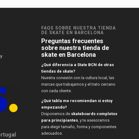
FAQS SOBRE NUESTRA TIENDA
DE SKATE EN BARCELONA
Preguntas frecuentes
sobre nuestra tienda de
skate en Barcelona
 y
¿Qué diferencia a State BCN de otras
tiendas de skate?
Nuestra conexión con la cultura local, las
marcas que trabajamos y el trato cercano
con cada cliente.
¿Qué tabla me recomiendan si estoy
empezando?
Disponemos de
skateboards completos
para principiantes
, y te asesoramos
para elegir tamaño, forma y componentes
adecuados.
ortugal