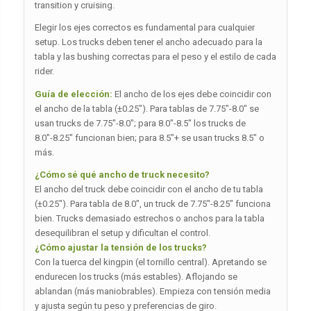
transition y cruising.
Elegir los ejes correctos es fundamental para cualquier
setup. Los trucks deben tener el ancho adecuado para la
tabla y las bushing correctas para el peso y el estilo de cada
rider.
Guía de elección:
El ancho de los ejes debe coincidir con
el ancho de la tabla (±0.25″). Para tablas de 7.75″-8.0″ se
usan trucks de 7.75″-8.0″; para 8.0″-8.5″ los trucks de
8.0″-8.25″ funcionan bien; para 8.5″+ se usan trucks 8.5″ o
más.
¿Cómo sé qué ancho de truck necesito?
El ancho del truck debe coincidir con el ancho de tu tabla
(±0.25″). Para tabla de 8.0″, un truck de 7.75″-8.25″ funciona
bien. Trucks demasiado estrechos o anchos para la tabla
desequilibran el setup y dificultan el control.
¿Cómo ajustar la tensión de los trucks?
Con la tuerca del kingpin (el tornillo central). Apretando se
endurecen los trucks (más estables). Aflojando se
ablandan (más maniobrables). Empieza con tensión media
y ajusta según tu peso y preferencias de giro.