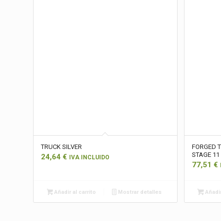
TRUCK SILVER
FORGED T
STAGE 11
24,64
€
IVA INCLUIDO
77,51
€
Añadir al carrito
Mostrar detalles
Añadir