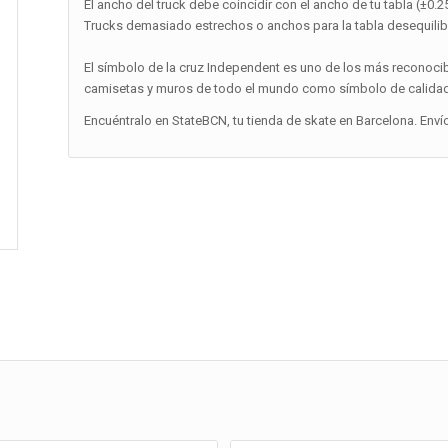
El ancho del truck debe coincidir con el ancho de tu tabla (±0.25
Trucks demasiado estrechos o anchos para la tabla desequilibran
El símbolo de la cruz Independent es uno de los más reconocib
camisetas y muros de todo el mundo como símbolo de calidad, 
Encuéntralo en StateBCN, tu tienda de skate en Barcelona. Enví