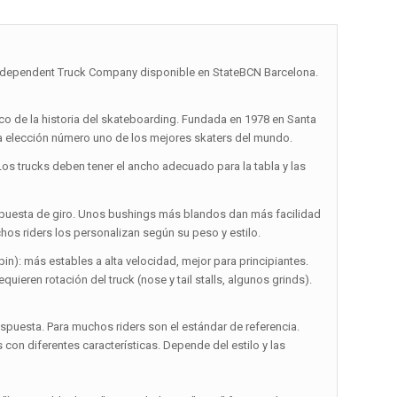
ependent Truck Company disponible en StateBCN Barcelona.
o de la historia del skateboarding. Fundada en 1978 en Santa
 la elección número uno de los mejores skaters del mundo.
Los trucks deben tener el ancho adecuado para la tabla y las
spuesta de giro. Unos bushings más blandos dan más facilidad
hos riders los personalizan según su peso y estilo.
in): más estables a alta velocidad, mejor para principiantes.
ieren rotación del truck (nose y tail stalls, algunos grinds).
espuesta. Para muchos riders son el estándar de referencia.
con diferentes características. Depende del estilo y las