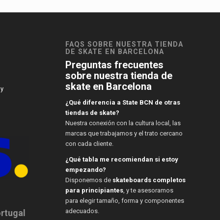
FAQS SOBRE NUESTRA TIENDA
DE SKATE EN BARCELONA
Preguntas frecuentes
sobre nuestra tienda de
skate en Barcelona
 y
¿Qué diferencia a State BCN de otras
tiendas de skate?
Nuestra conexión con la cultura local, las
marcas que trabajamos y el trato cercano
con cada cliente.
¿Qué tabla me recomiendan si estoy
empezando?
Disponemos de
skateboards completos
para principiantes
, y te asesoramos
para elegir tamaño, forma y componentes
adecuados.
ortugal