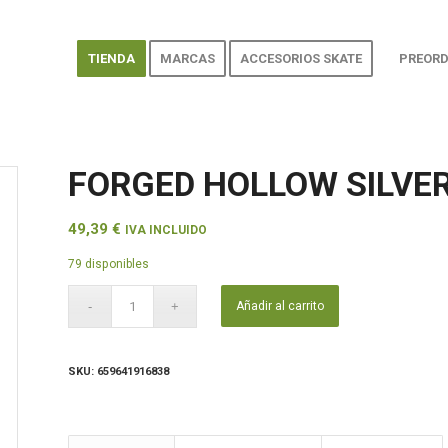
TIENDA
MARCAS
ACCESORIOS SKATE
PREORD
FORGED HOLLOW SILVE
49,39
€
IVA INCLUIDO
79 disponibles
Añadir al carrito
SKU:
659641916838