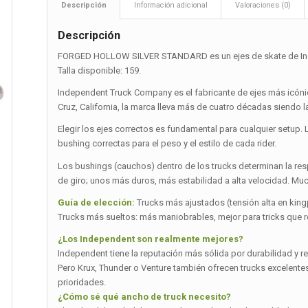
Descripción
Información adicional
Valoraciones (0)
Descripción
FORGED HOLLOW SILVER STANDARD es un ejes de skate de Ind
Talla disponible: 159.
Independent Truck Company es el fabricante de ejes más icónic
Cruz, California, la marca lleva más de cuatro décadas siendo
Elegir los ejes correctos es fundamental para cualquier setup. 
bushing correctas para el peso y el estilo de cada rider.
Los bushings (cauchos) dentro de los trucks determinan la re
de giro; unos más duros, más estabilidad a alta velocidad. Muc
Guía de elección:
Trucks más ajustados (tensión alta en kingp
Trucks más sueltos: más maniobrables, mejor para tricks que requ
¿Los Independent son realmente mejores?
Independent tiene la reputación más sólida por durabilidad y r
Pero Krux, Thunder o Venture también ofrecen trucks excelentes 
prioridades.
¿Cómo sé qué ancho de truck necesito?