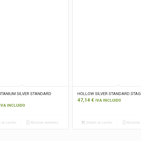
ITANIUM SILVER STANDARD
HOLLOW SILVER STANDARD STAG
47,14
€
IVA INCLUIDO
IVA INCLUIDO
 al carrito
Mostrar detalles
Añadir al carrito
Mostrar 