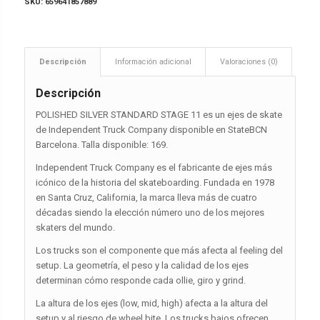
SKU:
659641857889
Descripción
Información adicional
Valoraciones (0)
Descripción
POLISHED SILVER STANDARD STAGE 11 es un ejes de skate
de Independent Truck Company disponible en StateBCN
Barcelona. Talla disponible: 169.
Independent Truck Company es el fabricante de ejes más
icónico de la historia del skateboarding. Fundada en 1978
en Santa Cruz, California, la marca lleva más de cuatro
décadas siendo la elección número uno de los mejores
skaters del mundo.
Los trucks son el componente que más afecta al feeling del
setup. La geometría, el peso y la calidad de los ejes
determinan cómo responde cada ollie, giro y grind.
La altura de los ejes (low, mid, high) afecta a la altura del
setup y al riesgo de wheel bite. Los trucks bajos ofrecen