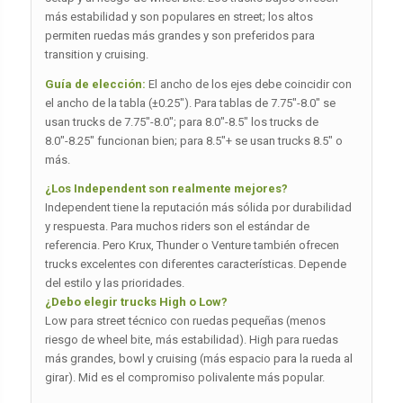
más estabilidad y son populares en street; los altos
permiten ruedas más grandes y son preferidos para
transition y cruising.
Guía de elección:
El ancho de los ejes debe coincidir con
el ancho de la tabla (±0.25″). Para tablas de 7.75″-8.0″ se
usan trucks de 7.75″-8.0″; para 8.0″-8.5″ los trucks de
8.0″-8.25″ funcionan bien; para 8.5″+ se usan trucks 8.5″ o
más.
¿Los Independent son realmente mejores?
Independent tiene la reputación más sólida por durabilidad
y respuesta. Para muchos riders son el estándar de
referencia. Pero Krux, Thunder o Venture también ofrecen
trucks excelentes con diferentes características. Depende
del estilo y las prioridades.
¿Debo elegir trucks High o Low?
Low para street técnico con ruedas pequeñas (menos
riesgo de wheel bite, más estabilidad). High para ruedas
más grandes, bowl y cruising (más espacio para la rueda al
girar). Mid es el compromiso polivalente más popular.