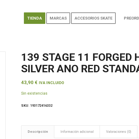
TIENDA
MARCAS
ACCESORIOS SKATE
PREORD
139 STAGE 11 FORGED
SILVER ANO RED STAND
43,90
€
IVA INCLUIDO
Sin existencias
SKU:
193172416332
Descripción
Información adicional
Valoraciones (0)