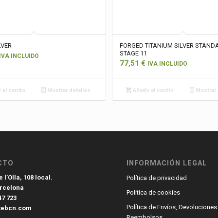
LVER
FORGED TITANIUM SILVER STAND
STAGE 11
IVA INCLUIDO
77,51
€
IVA INCLUIDO
 al carrito
Mostrar detalles
Añadir al carrito
Mostrar 
CTO
INFORMACIÓN LEGAL
 l’Olla, 108 local.
Política de privacidad
arcelona
Política de cookies
47 723
Política de Envíos, Devoluciones
tebcn.com
Reembolsos