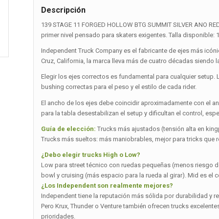
Descripción
139 STAGE 11 FORGED HOLLOW BTG SUMMIT SILVER ANO RED S
primer nivel pensado para skaters exigentes. Talla disponible: 
Independent Truck Company es el fabricante de ejes más icónic
Cruz, California, la marca lleva más de cuatro décadas siendo
Elegir los ejes correctos es fundamental para cualquier setup. 
bushing correctas para el peso y el estilo de cada rider.
El ancho de los ejes debe coincidir aproximadamente con el a
para la tabla desestabilizan el setup y dificultan el control, es
Guía de elección:
Trucks más ajustados (tensión alta en kingp
Trucks más sueltos: más maniobrables, mejor para tricks que requ
¿Debo elegir trucks High o Low?
Low para street técnico con ruedas pequeñas (menos riesgo de
bowl y cruising (más espacio para la rueda al girar). Mid es e
¿Los Independent son realmente mejores?
Independent tiene la reputación más sólida por durabilidad y r
Pero Krux, Thunder o Venture también ofrecen trucks excelentes 
prioridades.