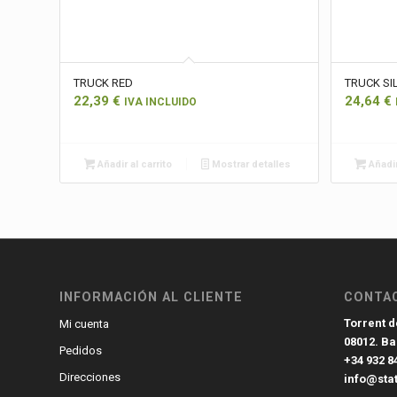
TRUCK RED
TRUCK SI
22,39
€
24,64
€
IVA INCLUIDO
Añadir al carrito
Mostrar detalles
Añadir
INFORMACIÓN AL CLIENTE
CONTA
Torrent de
Mi cuenta
08012. B
Pedidos
+34 932 8
Direcciones
info@sta