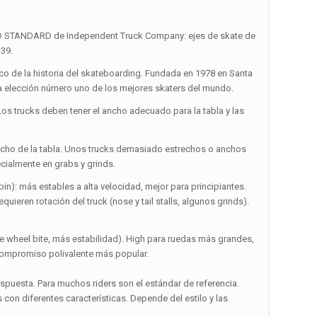
TANDARD de Independent Truck Company: ejes de skate de
139.
o de la historia del skateboarding. Fundada en 1978 en Santa
 la elección número uno de los mejores skaters del mundo.
Los trucks deben tener el ancho adecuado para la tabla y las
ncho de la tabla. Unos trucks demasiado estrechos o anchos
pecialmente en grabs y grinds.
in): más estables a alta velocidad, mejor para principiantes.
ieren rotación del truck (nose y tail stalls, algunos grinds).
 wheel bite, más estabilidad). High para ruedas más grandes,
l compromiso polivalente más popular.
espuesta. Para muchos riders son el estándar de referencia.
con diferentes características. Depende del estilo y las