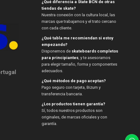
¿Qué diferencia a State BCN de otras
tiendas de skate?
Nuestra conexión con la cultura local, las
marcas que trabajamos y el trato cercano
con cada cliente.
¿Qué tabla me recomiendan si estoy
empezando?
Disponemos de
skateboards completos
para principiantes
, y te asesoramos
para elegir tamaño, forma y componentes
adecuados.
ortugal
¿Qué métodos de pago aceptan?
Pago seguro con tarjeta, Bizum y
transferencia bancaria.
¿Los productos tienen garantía?
Sí, todos nuestros productos son
originales, de marcas oficiales y con
garantía.