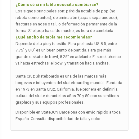
¿Cómo sé si mi tabla necesita cambiarse?
Los signos principales son: pérdida notable de pop (no
rebota como antes), delaminación (capas separándose),
fracturas en nose o tail, o deformación permanente de la
forma. Si el pop ha caído mucho, es hora de cambiarla.
¿Qué ancho de tabla me recomiendas?
Depende de tu pie y tu estilo. Para pie hasta US 8.5, entre
7.75″ y 8.0″ es un buen punto de partida. Para pie más
grande o skate de bowl, 8.25″ en adelante. El street técnico
va hacia estrechas; el bowl y transition hacia anchas.
Santa Cruz Skateboards es una de las marcas más
longevas e influyentes del skateboarding mundial. Fundada
en 1973 en Santa Cruz, California, fue pionera en definir la
cultura del skate durante los años 70 y 80 con sus míticos
graphics y sus equipos profesionales.
Disponible en StateBCN Barcelona con envío rápido a toda
España. Consulta disponibilidad de talla y color.