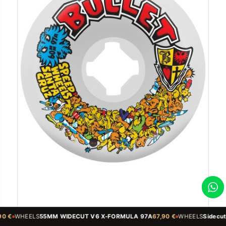
V6 X-FORMULA 97A
67,90 €
WHEELS
Sidecut 54mm 99A V5 Sidecut X-Form