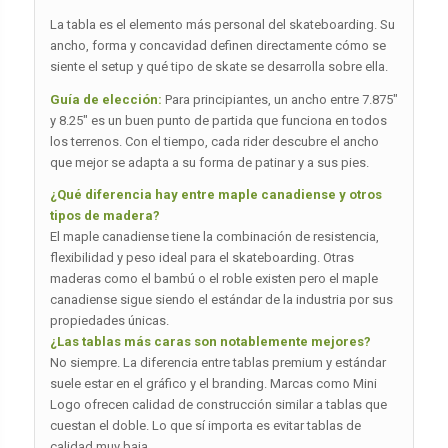
La tabla es el elemento más personal del skateboarding. Su
ancho, forma y concavidad definen directamente cómo se
siente el setup y qué tipo de skate se desarrolla sobre ella.
Guía de elección:
Para principiantes, un ancho entre 7.875″
y 8.25″ es un buen punto de partida que funciona en todos
los terrenos. Con el tiempo, cada rider descubre el ancho
que mejor se adapta a su forma de patinar y a sus pies.
¿Qué diferencia hay entre maple canadiense y otros
tipos de madera?
El maple canadiense tiene la combinación de resistencia,
flexibilidad y peso ideal para el skateboarding. Otras
maderas como el bambú o el roble existen pero el maple
canadiense sigue siendo el estándar de la industria por sus
propiedades únicas.
¿Las tablas más caras son notablemente mejores?
No siempre. La diferencia entre tablas premium y estándar
suele estar en el gráfico y el branding. Marcas como Mini
Logo ofrecen calidad de construcción similar a tablas que
cuestan el doble. Lo que sí importa es evitar tablas de
calidad muy baja.