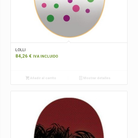
LOLLI
84,26
€
IVA INCLUIDO
Añadir al carrito
Mostrar detalles