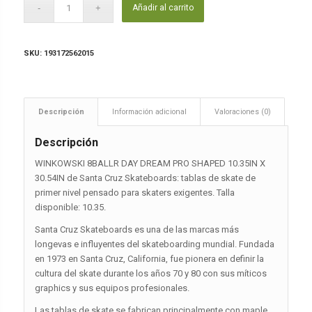
Añadir al carrito
SKU:
193172562015
Descripción
Información adicional
Valoraciones (0)
Descripción
WINKOWSKI 8BALLR DAY DREAM PRO SHAPED 10.35IN X
30.54IN de Santa Cruz Skateboards: tablas de skate de
primer nivel pensado para skaters exigentes. Talla
disponible: 10.35.
Santa Cruz Skateboards es una de las marcas más
longevas e influyentes del skateboarding mundial. Fundada
en 1973 en Santa Cruz, California, fue pionera en definir la
cultura del skate durante los años 70 y 80 con sus míticos
graphics y sus equipos profesionales.
Las tablas de skate se fabrican principalmente con maple