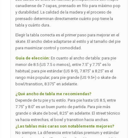
canadiense de 7 capas, prensado en frío para máximo pop
y durabilidad. La calidad de la madera y el proceso de
prensado determinan directamente cuánto pop tiene la
tabla y cuánto dura.
Elegir la tabla correcta es el primer paso para mejorar en el
skate. El ancho debe adaptarse al estilo y al tamaño del pie
para maximizar control y comodidad.
Guía de elección:
En cuanto al ancho de tabla: para pie
menor de 8.5 (US 7.5 o menos), entre 7.5″ y 7.75″ es lo
habitual; para pie estándar (US 8-9), 7.875″ a 8.25″ es el
rango más popular; para pie grande (US 9.5+) o skate de
bowl/transition, 8.375″ en adelante.
¿Qué ancho de tabla me recomiendas?
Depende de tu pie y tu estilo. Para pie hasta US 8.5, entre
7.75″ y 8.0″ es un buen punto de partida. Para pie más
grande o skate de bowl, 8.25″ en adelante. El street técnico
va hacia estrechas; el bowl y transition hacia anchas.
¿Las tablas más caras son notablemente mejores?
No siempre. La diferencia entre tablas premium y estándar