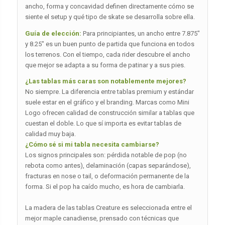
ancho, forma y concavidad definen directamente cómo se
siente el setup y qué tipo de skate se desarrolla sobre ella.
Guía de elección:
Para principiantes, un ancho entre 7.875″
y 8.25″ es un buen punto de partida que funciona en todos
los terrenos. Con el tiempo, cada rider descubre el ancho
que mejor se adapta a su forma de patinar y a sus pies.
¿Las tablas más caras son notablemente mejores?
No siempre. La diferencia entre tablas premium y estándar
suele estar en el gráfico y el branding. Marcas como Mini
Logo ofrecen calidad de construcción similar a tablas que
cuestan el doble. Lo que sí importa es evitar tablas de
calidad muy baja.
¿Cómo sé si mi tabla necesita cambiarse?
Los signos principales son: pérdida notable de pop (no
rebota como antes), delaminación (capas separándose),
fracturas en nose o tail, o deformación permanente de la
forma. Si el pop ha caído mucho, es hora de cambiarla.
La madera de las tablas Creature es seleccionada entre el
mejor maple canadiense, prensado con técnicas que