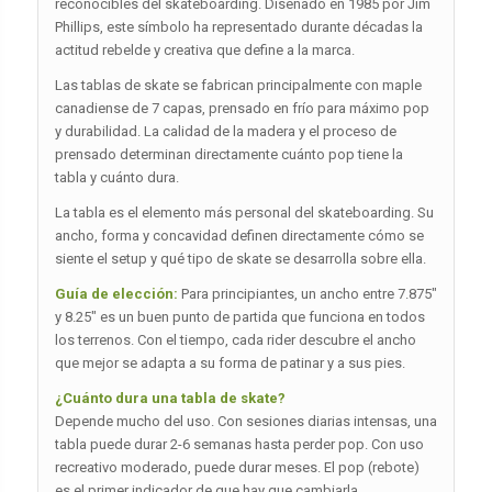
reconocibles del skateboarding. Diseñado en 1985 por Jim
Phillips, este símbolo ha representado durante décadas la
actitud rebelde y creativa que define a la marca.
Las tablas de skate se fabrican principalmente con maple
canadiense de 7 capas, prensado en frío para máximo pop
y durabilidad. La calidad de la madera y el proceso de
prensado determinan directamente cuánto pop tiene la
tabla y cuánto dura.
La tabla es el elemento más personal del skateboarding. Su
ancho, forma y concavidad definen directamente cómo se
siente el setup y qué tipo de skate se desarrolla sobre ella.
Guía de elección:
Para principiantes, un ancho entre 7.875″
y 8.25″ es un buen punto de partida que funciona en todos
los terrenos. Con el tiempo, cada rider descubre el ancho
que mejor se adapta a su forma de patinar y a sus pies.
¿Cuánto dura una tabla de skate?
Depende mucho del uso. Con sesiones diarias intensas, una
tabla puede durar 2-6 semanas hasta perder pop. Con uso
recreativo moderado, puede durar meses. El pop (rebote)
es el primer indicador de que hay que cambiarla.