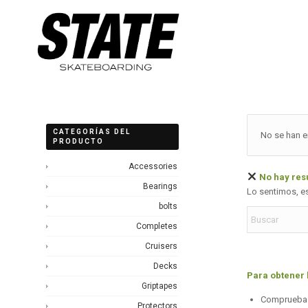
CATEGORÍAS DEL
No se han e
PRODUCTO
Accessories
No hay res
Bearings
Lo sentimos, e
bolts
Completes
Cruisers
Decks
Para obtener 
Griptapes
Comprueba l
Protectors