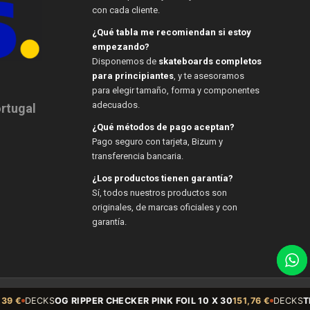
con cada cliente.
¿Qué tabla me recomiendan si estoy
empezando?
Disponemos de
skateboards completos
para principiantes
, y te asesoramos
para elegir tamaño, forma y componentes
adecuados.
ortugal
¿Qué métodos de pago aceptan?
Pago seguro con tarjeta, Bizum y
transferencia bancaria.
¿Los productos tienen garantía?
Sí, todos nuestros productos son
originales, de marcas oficiales y con
garantía.
€
DECKS
OG RIPPER CHECKER PINK FOIL 10 X 30
151,76 €
DECKS
TM 8