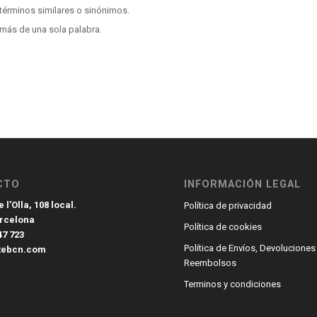
términos similares o sinónimos.
más de una sola palabra.
CTO
INFORMACIÓN LEGAL
 l’Olla, 108 local.
Política de privacidad
arcelona
Política de cookies
47 723
Política de Envíos, Devoluciones
tebcn.com
Reembolsos
Terminos y condiciones