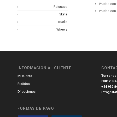
Prueba con 
Reissues
Prueba con 
Skate
Trucks
Wheels
INFORMACIÓN AL CLIENTE
CONTA
Torrent de
Mi cuenta
08012. B
Pedidos
+34 932 8
Direcciones
info@sta
FORMAS DE PAGO