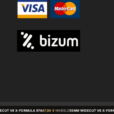
© Copyright - State BCN - 2026
T V6 X-FORMULA 97A
67,90 €
WHEELS
55MM WIDECUT V6 X-FORMUL