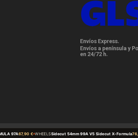
Envíos Express.
Envíos a península y P
en 24/72 h.
A 97A
67,90 €
WHEELS
Sidecut 54mm 99A V5 Sidecut X-Formula
76,39 