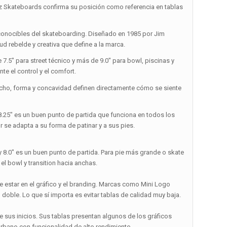
kateboards confirma su posición como referencia en tablas
conocibles del skateboarding. Diseñado en 1985 por Jim
ud rebelde y creativa que define a la marca.
 7.5″ para street técnico y más de 9.0″ para bowl, piscinas y
te el control y el comfort.
ncho, forma y concavidad definen directamente cómo se siente
 8.25″ es un buen punto de partida que funciona en todos los
r se adapta a su forma de patinar y a sus pies.
″ y 8.0″ es un buen punto de partida. Para pie más grande o skate
 el bowl y transition hacia anchas.
e estar en el gráfico y el branding. Marcas como Mini Logo
 doble. Lo que sí importa es evitar tablas de calidad muy baja.
e sus inicios. Sus tablas presentan algunos de los gráficos
urbano con funcionalidad de alto rendimiento.