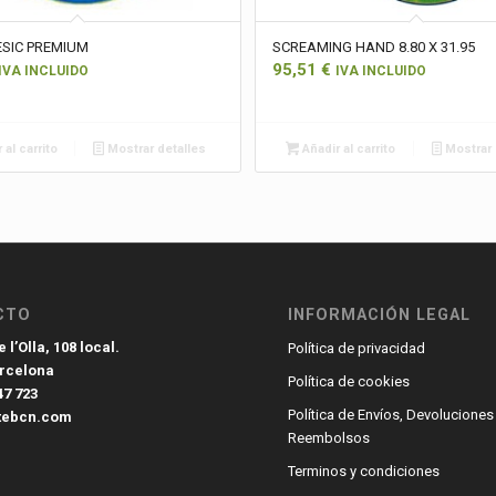
ESIC PREMIUM
SCREAMING HAND 8.80 X 31.95
95,51
€
IVA INCLUIDO
IVA INCLUIDO
 al carrito
Mostrar detalles
Añadir al carrito
Mostrar 
CTO
INFORMACIÓN LEGAL
 l’Olla, 108 local.
Política de privacidad
arcelona
Política de cookies
47 723
Política de Envíos, Devoluciones
tebcn.com
Reembolsos
Terminos y condiciones