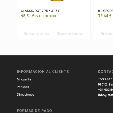
CLASSIC DOT 7.75 X 31.61
8.0 GEOD
95,51
€
78,64
€
IVA INCLUIDO
Añadir al carrito
Mostrar detalles
Añadir
INFORMACIÓN AL CLIENTE
CONTA
Torrent de
Mi cuenta
08012. B
Pedidos
+34 932 8
Direcciones
info@sta
FORMAS DE PAGO