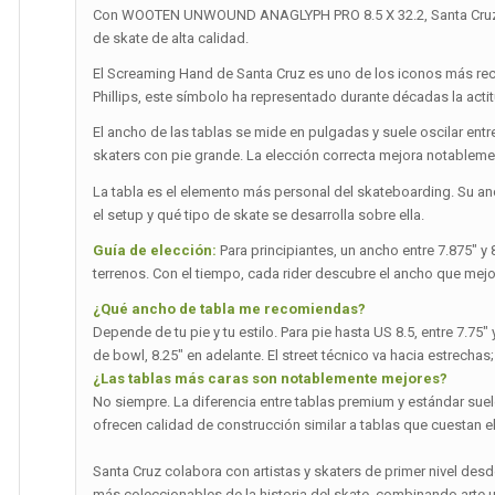
Con WOOTEN UNWOUND ANAGLYPH PRO 8.5 X 32.2, Santa Cruz S
de skate de alta calidad.
El Screaming Hand de Santa Cruz es uno de los iconos más re
Phillips, este símbolo ha representado durante décadas la actit
El ancho de las tablas se mide en pulgadas y suele oscilar entre
skaters con pie grande. La elección correcta mejora notablemen
La tabla es el elemento más personal del skateboarding. Su a
el setup y qué tipo de skate se desarrolla sobre ella.
Guía de elección:
Para principiantes, un ancho entre 7.875″ y
terrenos. Con el tiempo, cada rider descubre el ancho que mejo
¿Qué ancho de tabla me recomiendas?
Depende de tu pie y tu estilo. Para pie hasta US 8.5, entre 7.75
de bowl, 8.25″ en adelante. El street técnico va hacia estrechas;
¿Las tablas más caras son notablemente mejores?
No siempre. La diferencia entre tablas premium y estándar suel
ofrecen calidad de construcción similar a tablas que cuestan el
Santa Cruz colabora con artistas y skaters de primer nivel desd
más coleccionables de la historia del skate, combinando arte 