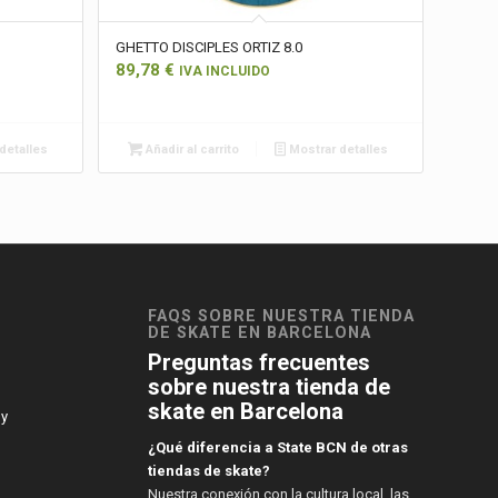
GHETTO DISCIPLES ORTIZ 8.0
89,78
€
IVA INCLUIDO
detalles
Añadir al carrito
Mostrar detalles
FAQS SOBRE NUESTRA TIENDA
DE SKATE EN BARCELONA
Preguntas frecuentes
sobre nuestra tienda de
skate en Barcelona
 y
¿Qué diferencia a State BCN de otras
tiendas de skate?
Nuestra conexión con la cultura local, las