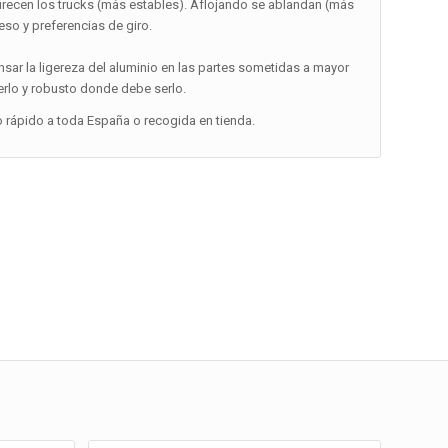
ndurecen los trucks (más estables). Aflojando se ablandan (más
so y preferencias de giro.
ensar la ligereza del aluminio en las partes sometidas a mayor
erlo y robusto donde debe serlo.
o rápido a toda España o recogida en tienda.