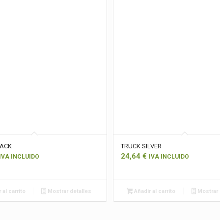
LACK
TRUCK SILVER
24,64
€
IVA INCLUIDO
IVA INCLUIDO
 al carrito
Mostrar detalles
Añadir al carrito
Mostrar 