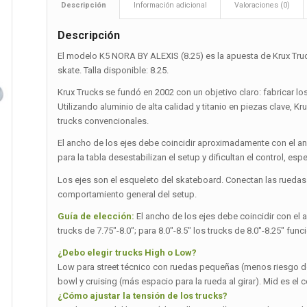
Descripción
Información adicional
Valoraciones (0)
Descripción
El modelo K5 NORA BY ALEXIS (8.25) es la apuesta de Krux Tru
skate. Talla disponible: 8.25.
Krux Trucks se fundó en 2002 con un objetivo claro: fabricar los
Utilizando aluminio de alta calidad y titanio en piezas clave, Kr
trucks convencionales.
El ancho de los ejes debe coincidir aproximadamente con el a
para la tabla desestabilizan el setup y dificultan el control, es
Los ejes son el esqueleto del skateboard. Conectan las ruedas a 
comportamiento general del setup.
Guía de elección:
El ancho de los ejes debe coincidir con el a
trucks de 7.75″-8.0″; para 8.0″-8.5″ los trucks de 8.0″-8.25″ fun
¿Debo elegir trucks High o Low?
Low para street técnico con ruedas pequeñas (menos riesgo de
bowl y cruising (más espacio para la rueda al girar). Mid es e
¿Cómo ajustar la tensión de los trucks?