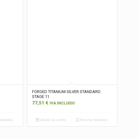
FORGED TITANIUM SILVER STANDARD
STAGE 11
77,51
€
IVA INCLUIDO
detalles
Añadir al carrito
Mostrar detalles