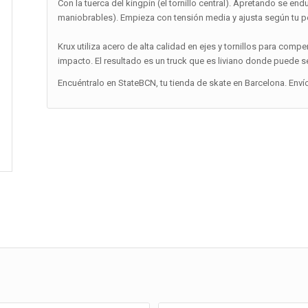
Con la tuerca del kingpin (el tornillo central). Apretando se e
maniobrables). Empieza con tensión media y ajusta según tu pe
Krux utiliza acero de alta calidad en ejes y tornillos para comp
impacto. El resultado es un truck que es liviano donde puede s
Encuéntralo en StateBCN, tu tienda de skate en Barcelona. Enví