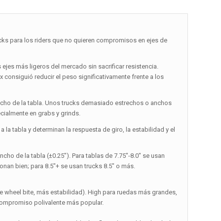
cks para los riders que no quieren compromisos en ejes de
 ejes más ligeros del mercado sin sacrificar resistencia.
ux consiguió reducir el peso significativamente frente a los
ncho de la tabla. Unos trucks demasiado estrechos o anchos
pecialmente en grabs y grinds.
la tabla y determinan la respuesta de giro, la estabilidad y el
ncho de la tabla (±0.25″). Para tablas de 7.75″-8.0″ se usan
cionan bien; para 8.5″+ se usan trucks 8.5″ o más.
 wheel bite, más estabilidad). High para ruedas más grandes,
l compromiso polivalente más popular.