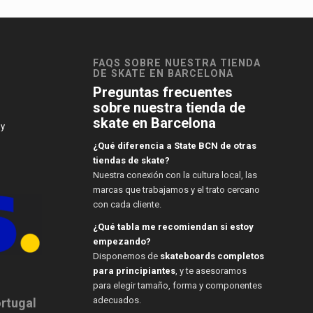
FAQS SOBRE NUESTRA TIENDA
DE SKATE EN BARCELONA
Preguntas frecuentes
sobre nuestra tienda de
skate en Barcelona
 y
¿Qué diferencia a State BCN de otras
tiendas de skate?
Nuestra conexión con la cultura local, las
marcas que trabajamos y el trato cercano
con cada cliente.
¿Qué tabla me recomiendan si estoy
empezando?
Disponemos de
skateboards completos
para principiantes
, y te asesoramos
para elegir tamaño, forma y componentes
adecuados.
ortugal