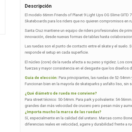
Descripción
El modelo 66mm Friends of Planet 9 Light Ups OG Slime GITD 7
Skateboards para los riders que no quieren compromisos en rue
Santa Cruz mantiene un equipo de riders profesionales de prim
innovación, desde nuevas formas de tablas hasta colaboracione
Las ruedas son el punto de contacto entre el skate y el suelo. 
responde el setup en cada superficie.
El núcleo (core) de la rueda afecta a su peso y rigidez. Los co
fuerzas y mayor consistencia en el desgaste que los diseños de
Guía de elección:
Para principiantes, las ruedas de 52-54mm 
Funcionan bien en la mayoría de skateparks y asfalto liso, sin
¿Qué diámetro de rueda me conviene?
Para street técnico: 50-54mm. Para park y polivalente: 54-56m
grandes dan más velocidad de crucero pero pesan más y aumen
¿Importa mucho la marca de las ruedas?
Sí, especialmente en la calidad del uretano. Marcas como Bones,
diferencias reales en velocidad, agarre y durabilidad frente a r