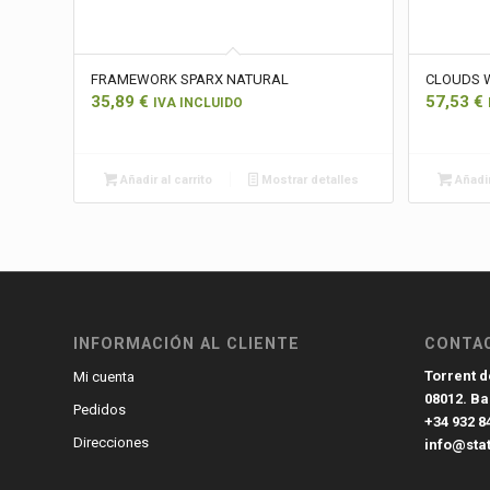
FRAMEWORK SPARX NATURAL
CLOUDS 
35,89
€
57,53
€
IVA INCLUIDO
Añadir al carrito
Mostrar detalles
Añadir
INFORMACIÓN AL CLIENTE
CONTA
Torrent de
Mi cuenta
08012. B
Pedidos
+34 932 8
Direcciones
info@sta