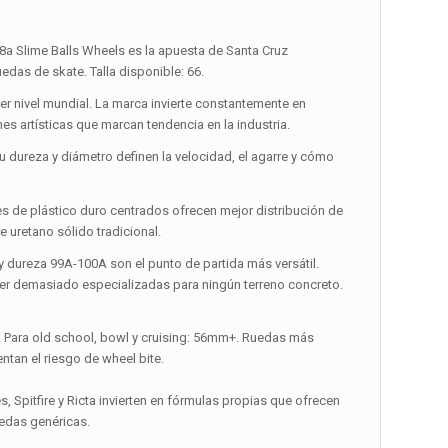
8a Slime Balls Wheels es la apuesta de Santa Cruz
das de skate. Talla disponible: 66.
er nivel mundial. La marca invierte constantemente en
s artísticas que marcan tendencia en la industria.
Su dureza y diámetro definen la velocidad, el agarre y cómo
res de plástico duro centrados ofrecen mejor distribución de
 uretano sólido tradicional.
y dureza 99A-100A son el punto de partida más versátil.
 ser demasiado especializadas para ningún terreno concreto.
m. Para old school, bowl y cruising: 56mm+. Ruedas más
tan el riesgo de wheel bite.
 Spitfire y Ricta invierten en fórmulas propias que ofrecen
uedas genéricas.