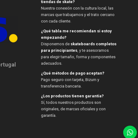
tiendas de skate?
Nuestra conexión con la cultura local, las
marcas que trabajamos y el trato cercano
con cada cliente.
¿Qué tabla me recomiendan si estoy
empezando?
Disponemos de
skateboards completos
para principiantes
, y te asesoramos
para elegir tamaño, forma y componentes
adecuados.
ortugal
¿Qué métodos de pago aceptan?
Pago seguro con tarjeta, Bizum y
transferencia bancaria.
¿Los productos tienen garantía?
Sí, todos nuestros productos son
originales, de marcas oficiales y con
garantía.