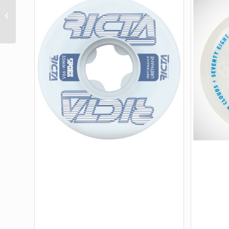
53mm Double Duro
Gum Hardline 101a/95a