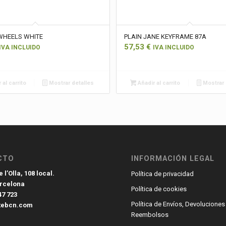
WHEELS WHITE
PLAIN JANE KEYFRAME 87A
57,53
€
IVA INCLUIDO
IVA INCLUIDO
 al carrito
Mostrar detalles
Añadir al carrito
Mostrar 
CTO
INFORMACIÓN LEGAL
 l’Olla, 108 local.
Política de privacidad
arcelona
Política de cookies
47 723
Política de Envíos, Devoluciones
tebcn.com
Reembolsos