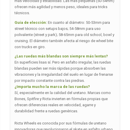
más velocidad y estabilidad. Las más pequeñas (50-54mm)
ofrecen más agilidad y menos peso, ideales para tricks
técnicos.
Guía de elección:
En cuanto al diámetro: 50-53mm para
street técnico con setups bajos; 54-58mm para uso
polivalente (street y park); 58-65mm para old school, bowl y
cruising. El diámetro también afecta al riesgo de wheel bite
con trucks en giro.
¿Las ruedas más blandas son siempre más lentas?
En superficies lisas sí. Pero en asfalto irregular, las ruedas
blandas pueden ser más rápidas porque absorben las
vibraciones y la irregularidad del suelo en lugar de frenarse
por impacto constante contra las piedras.
¿Importa mucho la marca de las ruedas?
Sí, especialmente en la calidad del uretano. Marcas como
Bones, Spitfire y Ricta invierten en fórmulas propias que
ofrecen diferencias reales en velocidad, agarre y
durabilidad frente a ruedas genéricas.
Ricta Wheels es conocida por sus fórmulas de uretano
innovadoras que revolucionaron el skate en asfalto urbano.