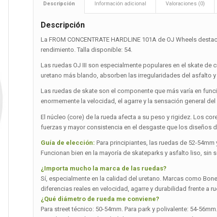
Descripción
Información adicional
Valoraciones (0)
Descripción
La FROM CONCENTRATE HARDLINE 101A de OJ Wheels destaca en
rendimiento. Talla disponible: 54.
Las ruedas OJ III son especialmente populares en el skate de
uretano más blando, absorben las irregularidades del asfalto
Las ruedas de skate son el componente que más varía en función
enormemente la velocidad, el agarre y la sensación general del
El núcleo (core) de la rueda afecta a su peso y rigidez. Los co
fuerzas y mayor consistencia en el desgaste que los diseños de
Guía de elección:
Para principiantes, las ruedas de 52-54mm 
Funcionan bien en la mayoría de skateparks y asfalto liso, sin
¿Importa mucho la marca de las ruedas?
Sí, especialmente en la calidad del uretano. Marcas como Bones,
diferencias reales en velocidad, agarre y durabilidad frente a r
¿Qué diámetro de rueda me conviene?
Para street técnico: 50-54mm. Para park y polivalente: 54-56m