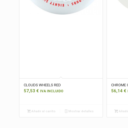
CLOUDS WHEELS RED
CHROME 
57,53
€
56,14
€
IVA INCLUIDO
Añadir al carrito
Mostrar detalles
Añadir