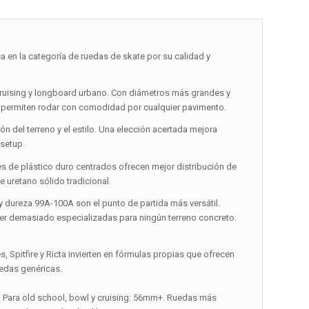
 la categoría de ruedas de skate por su calidad y
 cruising y longboard urbano. Con diámetros más grandes y
 y permiten rodar con comodidad por cualquier pavimento.
 del terreno y el estilo. Una elección acertada mejora
 setup.
res de plástico duro centrados ofrecen mejor distribución de
 uretano sólido tradicional.
y dureza 99A-100A son el punto de partida más versátil.
 ser demasiado especializadas para ningún terreno concreto.
 Spitfire y Ricta invierten en fórmulas propias que ofrecen
uedas genéricas.
m. Para old school, bowl y cruising: 56mm+. Ruedas más