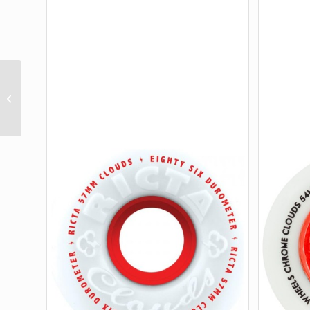
54.5MM MINI OG SLIME
GREEN PINK 78A