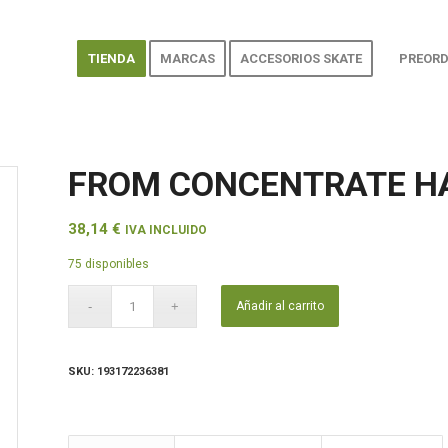
TIENDA
MARCAS
ACCESORIOS SKATE
PREORD
FROM CONCENTRATE HA
38,14
€
IVA INCLUIDO
75 disponibles
Añadir al carrito
SKU:
193172236381