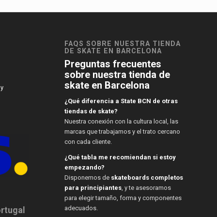
FAQS SOBRE NUESTRA TIENDA
DE SKATE EN BARCELONA
Preguntas frecuentes
sobre nuestra tienda de
skate en Barcelona
 y
¿Qué diferencia a State BCN de otras
tiendas de skate?
Nuestra conexión con la cultura local, las
marcas que trabajamos y el trato cercano
con cada cliente.
¿Qué tabla me recomiendan si estoy
empezando?
Disponemos de
skateboards completos
para principiantes
, y te asesoramos
para elegir tamaño, forma y componentes
adecuados.
ortugal