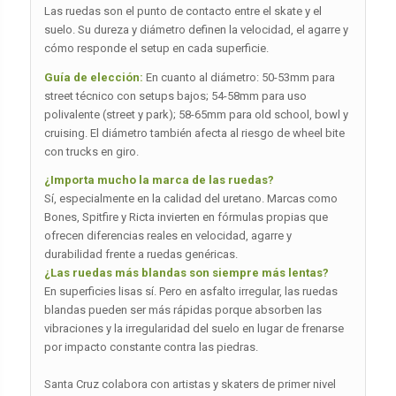
Las ruedas son el punto de contacto entre el skate y el
suelo. Su dureza y diámetro definen la velocidad, el agarre y
cómo responde el setup en cada superficie.
Guía de elección:
En cuanto al diámetro: 50-53mm para
street técnico con setups bajos; 54-58mm para uso
polivalente (street y park); 58-65mm para old school, bowl y
cruising. El diámetro también afecta al riesgo de wheel bite
con trucks en giro.
¿Importa mucho la marca de las ruedas?
Sí, especialmente en la calidad del uretano. Marcas como
Bones, Spitfire y Ricta invierten en fórmulas propias que
ofrecen diferencias reales en velocidad, agarre y
durabilidad frente a ruedas genéricas.
¿Las ruedas más blandas son siempre más lentas?
En superficies lisas sí. Pero en asfalto irregular, las ruedas
blandas pueden ser más rápidas porque absorben las
vibraciones y la irregularidad del suelo en lugar de frenarse
por impacto constante contra las piedras.
Santa Cruz colabora con artistas y skaters de primer nivel