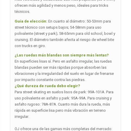
ofrecen más agilidad y menos peso, ideales para tricks
técnicos.
Guía de elección:
En cuanto al diámetro: 50-53mm para
street técnico con setups bajos; 54-58mm para uso
polivalente (street y park); 58-65mm para old school, bowl y
cruising. El diámetro también afecta al riesgo de wheel bite
con trucks en giro.
¿Las ruedas más blandas son siempre más lentas?
En superficies lisas sí. Pero en asfalto irregular, las ruedas
blandas pueden ser más rápidas porque absorben las
vibraciones y la irregularidad del suelo en lugar de frenarse
por impacto constante contra las piedras.
¿Qué dureza de rueda debo elegir?
Para street skating en suelos lisos de park: 99A-101A. Para
uso polivalente en asfalto y park: 95A-99A. Para cruising y
asfalto rugoso: 78A-87A. Cuanto más dura la rueda, más
rápida en superficie lisa pero más vibración en terreno
irregular.
OJ ofrece una de las gamas más completas del mercado: