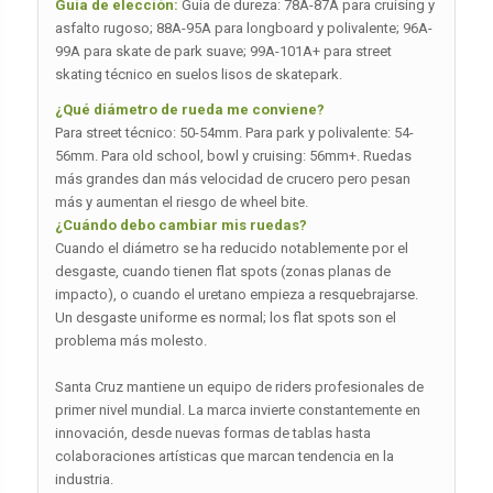
Guía de elección:
Guía de dureza: 78A-87A para cruising y
asfalto rugoso; 88A-95A para longboard y polivalente; 96A-
99A para skate de park suave; 99A-101A+ para street
skating técnico en suelos lisos de skatepark.
¿Qué diámetro de rueda me conviene?
Para street técnico: 50-54mm. Para park y polivalente: 54-
56mm. Para old school, bowl y cruising: 56mm+. Ruedas
más grandes dan más velocidad de crucero pero pesan
más y aumentan el riesgo de wheel bite.
¿Cuándo debo cambiar mis ruedas?
Cuando el diámetro se ha reducido notablemente por el
desgaste, cuando tienen flat spots (zonas planas de
impacto), o cuando el uretano empieza a resquebrajarse.
Un desgaste uniforme es normal; los flat spots son el
problema más molesto.
Santa Cruz mantiene un equipo de riders profesionales de
primer nivel mundial. La marca invierte constantemente en
innovación, desde nuevas formas de tablas hasta
colaboraciones artísticas que marcan tendencia en la
industria.