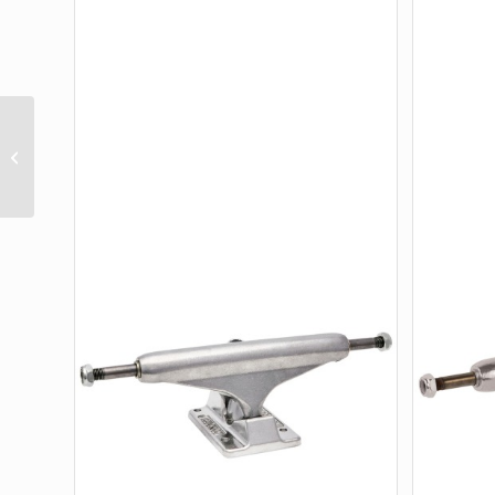
139 STAGE 11 FORGED HOLLOW BTG
SUMMIT SILVER ANO RED STANDARD