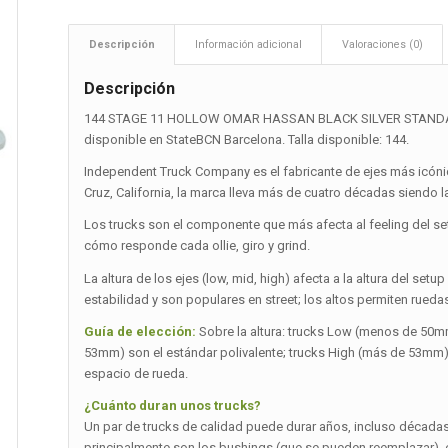
Descripción
Información adicional
Valoraciones (0)
Descripción
144 STAGE 11 HOLLOW OMAR HASSAN BLACK SILVER STANDARD
disponible en StateBCN Barcelona. Talla disponible: 144.
Independent Truck Company es el fabricante de ejes más icónic
Cruz, California, la marca lleva más de cuatro décadas siendo
Los trucks son el componente que más afecta al feeling del set
cómo responde cada ollie, giro y grind.
La altura de los ejes (low, mid, high) afecta a la altura del set
estabilidad y son populares en street; los altos permiten rueda
Guía de elección:
Sobre la altura: trucks Low (menos de 50mm
53mm) son el estándar polivalente; trucks High (más de 53mm)
espacio de rueda.
¿Cuánto duran unos trucks?
Un par de trucks de calidad puede durar años, incluso décad
principalmente son los bushings (que se pueden reemplazar), el e