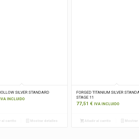
HOLLOW SILVER STANDARD
FORGED TITANIUM SILVER STAND
STAGE 11
IVA INCLUIDO
77,51
€
IVA INCLUIDO
 al carrito
Mostrar detalles
Añadir al carrito
Mostrar 