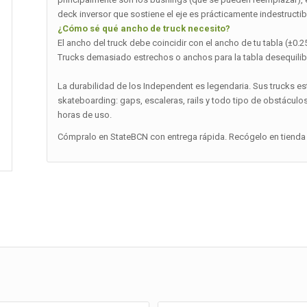
deck inversor que sostiene el eje es prácticamente indestructib
¿Cómo sé qué ancho de truck necesito?
El ancho del truck debe coincidir con el ancho de tu tabla (±0.25
Trucks demasiado estrechos o anchos para la tabla desequilibran
La durabilidad de los Independent es legendaria. Sus trucks 
skateboarding: gaps, escaleras, rails y todo tipo de obstáculo
horas de uso.
Cómpralo en StateBCN con entrega rápida. Recógelo en tienda 