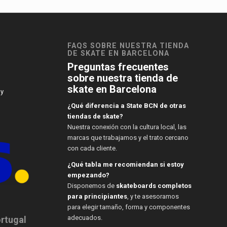
FAQS SOBRE NUESTRA TIENDA
DE SKATE EN BARCELONA
Preguntas frecuentes
sobre nuestra tienda de
skate en Barcelona
 y
¿Qué diferencia a State BCN de otras
tiendas de skate?
Nuestra conexión con la cultura local, las
marcas que trabajamos y el trato cercano
con cada cliente.
¿Qué tabla me recomiendan si estoy
empezando?
Disponemos de
skateboards completos
para principiantes
, y te asesoramos
para elegir tamaño, forma y componentes
adecuados.
ortugal