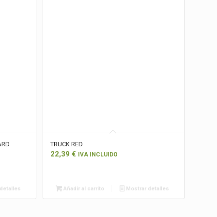
ARD
TRUCK RED
22,39
€
IVA INCLUIDO
detalles
Añadir al carrito
Mostrar detalles