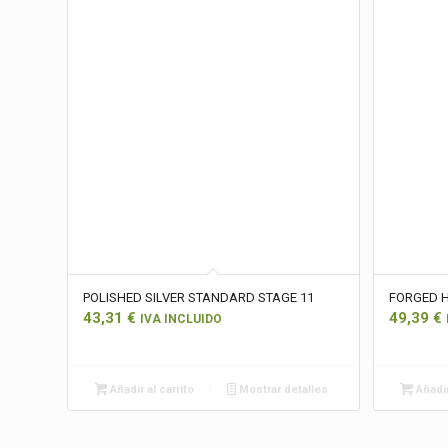
POLISHED SILVER STANDARD STAGE 11
FORGED 
43,31
€
49,39
€
IVA INCLUIDO
Añadir al carrito
Mostrar detalles
Añadir