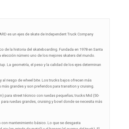
 es un ejes de skate de Independent Truck Company
o de la historia del skateboarding. Fundada en 1978 en Santa
 la elección número uno de los mejores skaters del mundo.
up. La geometría, el peso y la calidad de los ejes determinan
up y al riesgo de wheel bite. Los trucks bajos ofrecen más
s más grandes y son preferidos para transition y cruising.
) para street técnico con ruedas pequeñas; trucks Mid (50-
 para ruedas grandes, cruising y bowl donde se necesita más
as con mantenimiento básico. Lo que se desgasta
je (en grinds de metal) y el hanger (el cuerpo del truck). El