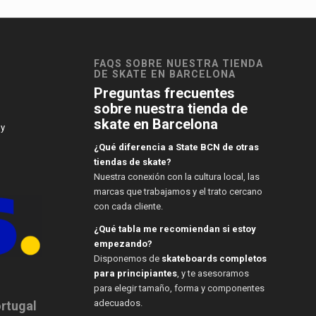
FAQS SOBRE NUESTRA TIENDA
DE SKATE EN BARCELONA
Preguntas frecuentes
sobre nuestra tienda de
skate en Barcelona
 y
¿Qué diferencia a State BCN de otras
tiendas de skate?
Nuestra conexión con la cultura local, las
marcas que trabajamos y el trato cercano
con cada cliente.
¿Qué tabla me recomiendan si estoy
empezando?
Disponemos de
skateboards completos
para principiantes
, y te asesoramos
para elegir tamaño, forma y componentes
adecuados.
ortugal