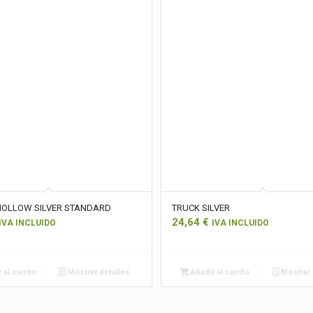
HOLLOW SILVER STANDARD
TRUCK SILVER
24,64
€
IVA INCLUIDO
IVA INCLUIDO
 al carrito
Mostrar detalles
Añadir al carrito
Mostrar 