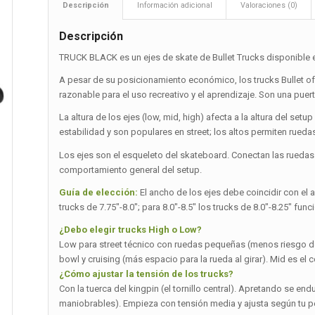
Descripción
Información adicional
Valoraciones (0)
Descripción
TRUCK BLACK es un ejes de skate de Bullet Trucks disponible en
A pesar de su posicionamiento económico, los trucks Bullet of
razonable para el uso recreativo y el aprendizaje. Son una puer
La altura de los ejes (low, mid, high) afecta a la altura del set
estabilidad y son populares en street; los altos permiten rueda
Los ejes son el esqueleto del skateboard. Conectan las ruedas a 
comportamiento general del setup.
Guía de elección:
El ancho de los ejes debe coincidir con el a
trucks de 7.75″-8.0″; para 8.0″-8.5″ los trucks de 8.0″-8.25″ fun
¿Debo elegir trucks High o Low?
Low para street técnico con ruedas pequeñas (menos riesgo de
bowl y cruising (más espacio para la rueda al girar). Mid es e
¿Cómo ajustar la tensión de los trucks?
Con la tuerca del kingpin (el tornillo central). Apretando se e
maniobrables). Empieza con tensión media y ajusta según tu pe