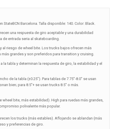
 StateBCN Barcelona. Talla disponible: 140. Color: Black.
recen una respuesta de giro aceptable y una durabilidad
ta de entrada seria al skateboarding.
up y al riesgo de wheel bite. Los trucks bajos ofrecen más
s más grandes y son preferidos para transition y cruising.
la tabla y determinan la respuesta de giro, la estabilidad y el
ncho de la tabla (±0.25″). Para tablas de 7.75″-8.0″ se usan
cionan bien; para 8.5″+ se usan trucks 8.5″ o más.
 wheel bite, más estabilidad). High para ruedas más grandes,
l compromiso polivalente más popular.
ndurecen los trucks (más estables). Aflojando se ablandan (más
so y preferencias de giro.