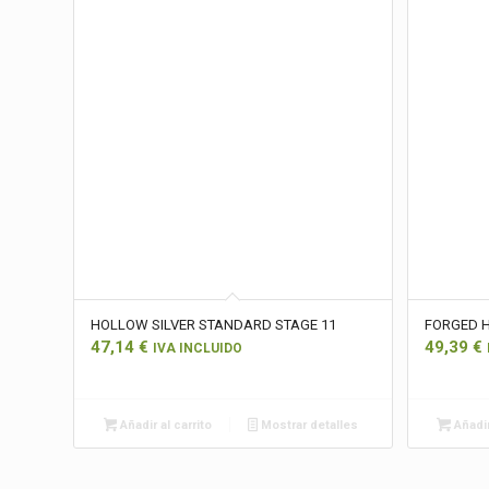
HOLLOW SILVER STANDARD STAGE 11
FORGED 
47,14
€
49,39
€
IVA INCLUIDO
Añadir al carrito
Mostrar detalles
Añadir