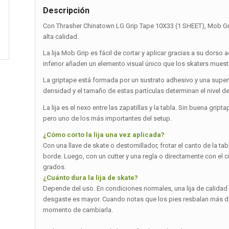
Descripción
Con Thrasher Chinatown LG Grip Tape 10X33 (1 SHEET), Mob Gri
alta calidad.
La lija Mob Grip es fácil de cortar y aplicar gracias a su dorso
inferior añaden un elemento visual único que los skaters muestr
La griptape está formada por un sustrato adhesivo y una superfi
densidad y el tamaño de estas partículas determinan el nivel de
La lija es el nexo entre las zapatillas y la tabla. Sin buena g
pero uno de los más importantes del setup.
¿Cómo corto la lija una vez aplicada?
Con una llave de skate o destornillador, frotar el canto de la ta
borde. Luego, con un cutter y una regla o directamente con el c
grados.
¿Cuánto dura la lija de skate?
Depende del uso. En condiciones normales, una lija de calidad d
desgaste es mayor. Cuando notas que los pies resbalan más de l
momento de cambiarla.