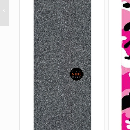
Independent Splatter Span Grip Tape
9X33 (1 SHEET)