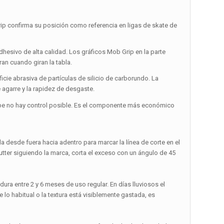
p confirma su posición como referencia en ligas de skate de
 adhesivo de alta calidad. Los gráficos Mob Grip en la parte
an cuando giran la tabla.
cie abrasiva de partículas de silicio de carborundo. La
 agarre y la rapidez de desgaste.
riptape no hay control posible. Es el componente más económico
bla desde fuera hacia adentro para marcar la línea de corte en el
utter siguiendo la marca, corta el exceso con un ángulo de 45
ura entre 2 y 6 meses de uso regular. En días lluviosos el
o habitual o la textura está visiblemente gastada, es