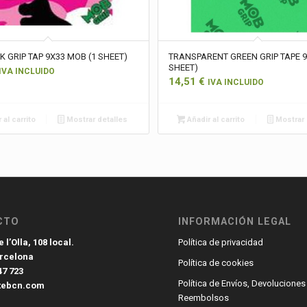
K GRIP TAP 9X33 MOB (1 SHEET)
TRANSPARENT GREEN GRIP TAPE 9
SHEET)
IVA INCLUIDO
14,51
€
IVA INCLUIDO
 al carrito
Mostrar detalles
Añadir al carrito
Mostrar 
CTO
INFORMACIÓN LEGAL
 l’Olla, 108 local.
Política de privacidad
arcelona
Política de cookies
47 723
Política de Envíos, Devoluciones
tebcn.com
Reembolsos