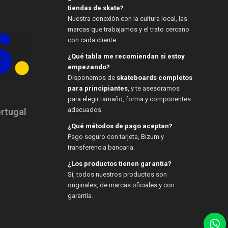
tiendas de skate?
Nuestra conexión con la cultura local, las
marcas que trabajamos y el trato cercano
con cada cliente.
¿Qué tabla me recomiendan si estoy
empezando?
Disponemos de
skateboards completos
para principiantes
, y te asesoramos
para elegir tamaño, forma y componentes
adecuados.
ortugal
¿Qué métodos de pago aceptan?
Pago seguro con tarjeta, Bizum y
transferencia bancaria.
¿Los productos tienen garantía?
Sí, todos nuestros productos son
originales, de marcas oficiales y con
garantía.