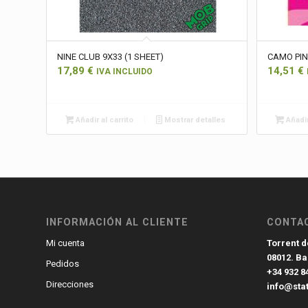
NINE CLUB 9X33 (1 SHEET)
CAMO PIN
17,89
€
14,51
€
IVA INCLUIDO
Añadir al carrito
Mostrar detalles
Añadir
INFORMACIÓN AL CLIENTE
CONTA
Torrent de
Mi cuenta
08012. B
Pedidos
+34 932 8
Direcciones
info@sta