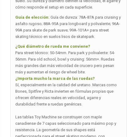
suelo. Su dureza y diámetro definen la velocidad, el agarre y
cómo responde el setup en cada superficie.
Guía de elección:
Guía de dureza: 78A-87A para cruising y
asfalto rugoso; 88A-95A para longboard y polivalente; 96A-
99A para skate de park suave; 99A-101A+ para street
skating técnico en suelos lisos de skatepark.
¿Qué diámetro de rueda me conviene?
Para street técnico: 50-54mm. Para park y polivalente: 54-
56mm. Para old school, bowl y cruising: 56mm+. Ruedas
más grandes dan más velocidad de crucero pero pesan
más y aumentan el riesgo de wheel bite.
¿Importa mucho la marca de las ruedas?
Sí, especialmente en la calidad del uretano. Marcas como
Bones, Spitfire y Ricta invierten en fórmulas propias que
ofrecen diferencias reales en velocidad, agarre y
durabilidad frente a ruedas genéricas.
Las tablas Toy Machine se construyen con maple
canadiense de 7 capas seleccionado para máximo pop y
resistencia. La geometría de sus shapes está
perfeccionada para el street skating moderno, con