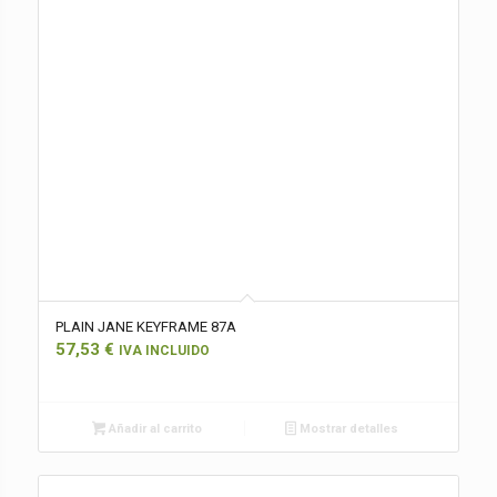
PLAIN JANE KEYFRAME 87A
57,53
€
IVA INCLUIDO
Añadir al carrito
Mostrar detalles