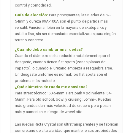
control y comodidad.
Guía de elección:
Para principiantes, las ruedas de 52-
54mm y dureza 99A-100A son el punto de partida más
versátil. Funcionan bien en la mayoría de skateparks y
asfalto liso, sin ser demasiado especializadas para ningún
terreno concreto.
¿Cuándo debo cambiar mis ruedas?
Cuando el diámetro se ha reducido notablemente por el
desgaste, cuando tienen flat spots (zonas planas de
impacto), o cuando el uretano empieza a resquebrajarse.
Un desgaste uniforme es normal; los flat spots son el
problema más molesto.
¿Qué diámetro de rueda me conviene?
Para street técnico: 50-54mm. Para park y polivalente: 54-
56mm. Para old school, bowl y cruising: 56mm+. Ruedas
más grandes dan más velocidad de crucero pero pesan
más y aumentan el riesgo de wheel bite.
Las ruedas Ricta Crystal son ultratransparentes y se fabrican
con uretano de alta claridad que mantiene sus propiedades