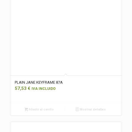
PLAIN JANE KEYFRAME 87A
57,53
€
IVA INCLUIDO
Añadir al carrito
Mostrar detalles