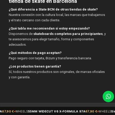
tienda de skate en Barcelona
¿Qué diferencia a State BCN de otras tiendas de skate?
Nuestra conexión con la cultura local, las marcas que trabajamos
y el trato cercano con cada cliente.
¿Qué tabla me recomiendan si estoy empezando?
Disponemos de
skateboards completos para principiantes
, y
te asesoramos para elegir tamaño, forma y componentes
adecuados.
¿Qué métodos de pago aceptan?
Pago seguro con tarjeta, Bizum y transferencia bancaria.
¿Los productos tienen garantía?
Sí, todos nuestros productos son originales, de marcas oficiales
y con garantía.
© Copyright - State BCN - 2026
EELS
55MM WIDECUT V6 X-FORMULA 97A
67,90 €
WHEELS
Sidecut 54mm 