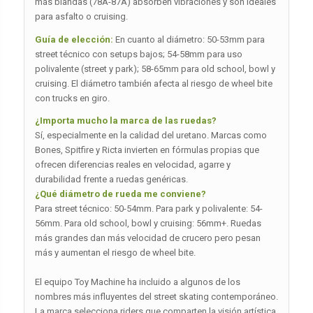
más blandas (78A-87A) absorben vibraciones y son ideales
para asfalto o cruising.
Guía de elección:
En cuanto al diámetro: 50-53mm para
street técnico con setups bajos; 54-58mm para uso
polivalente (street y park); 58-65mm para old school, bowl y
cruising. El diámetro también afecta al riesgo de wheel bite
con trucks en giro.
¿Importa mucho la marca de las ruedas?
Sí, especialmente en la calidad del uretano. Marcas como
Bones, Spitfire y Ricta invierten en fórmulas propias que
ofrecen diferencias reales en velocidad, agarre y
durabilidad frente a ruedas genéricas.
¿Qué diámetro de rueda me conviene?
Para street técnico: 50-54mm. Para park y polivalente: 54-
56mm. Para old school, bowl y cruising: 56mm+. Ruedas
más grandes dan más velocidad de crucero pero pesan
más y aumentan el riesgo de wheel bite.
El equipo Toy Machine ha incluido a algunos de los
nombres más influyentes del street skating contemporáneo.
La marca selecciona riders que comparten la visión artística