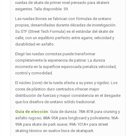
ruedas de skate de primer nivel pensado para skaters
exigentes. Talla disponible: 59.
Las ruedas Bones se fabrican con fórmulas de uretano
propias, desarrolladas durante décadas de investigación.
Su STF (Street Tech Formula) es el estándar del skate de
calle, con un equilibrio perfecto entre agarre, velocidad y
durabilidad en asfalto.
Elegir las ruedas correctas puede transformar
completamente la experiencia de patinar. La dureza
incorrecta en la superficie equivocada penaliza velocidad,
control y comodidad.
El núcleo (core) de la rueda afecta a su peso y rigidez. Los
cores de plástico duro centrados ofrecen mejor
distribución de fuerzas y mayor consistencia en el desgaste
que los diseños de uretano sólido tradicional.
Guía de elección:
Guía de dureza: 78A-87A para cruising y
asfalto rugoso; 88A-95A para longboard y polivalente; 96A-
99A para skate de park suave; 99A-101A+ para street
skating técnico en suelos lisos de skatepark.