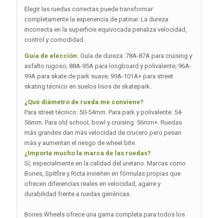
Elegir las ruedas correctas puede transformar
completamente la experiencia de patinar. La dureza
incorrecta en la superficie equivocada penaliza velocidad,
control y comodidad.
Guía de elección:
Guía de dureza: 78A-87A para cruising y
asfalto rugoso; 88A-95A para longboard y polivalente; 96A-
99A para skate de park suave; 99A-101A+ para street
skating técnico en suelos lisos de skatepark.
¿Qué diámetro de rueda me conviene?
Para street técnico: 50-54mm. Para park y polivalente: 54-
56mm. Para old school, bowl y cruising: 56mm+. Ruedas
más grandes dan más velocidad de crucero pero pesan
más y aumentan el riesgo de wheel bite.
¿Importa mucho la marca de las ruedas?
Sí, especialmente en la calidad del uretano. Marcas como
Bones, Spitfire y Ricta invierten en fórmulas propias que
ofrecen diferencias reales en velocidad, agarre y
durabilidad frente a ruedas genéricas.
Bones Wheels ofrece una gama completa para todos los