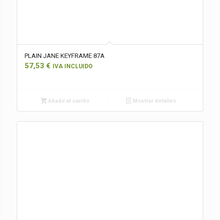
PLAIN JANE KEYFRAME 87A
57,53
€
IVA INCLUIDO
Añadir al carrito
Mostrar detalles