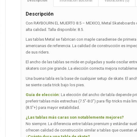
Descripción
Información adicional
Valoraciones (0)
Descripción
Con RAYBOURN EL MUERTO 8.5 – MEXICO, Metal Skateboards con
alta calidad. Talla disponible: 8.5.
Las tablas Metal se fabrican con maple canadiense de primer
americanas de referencia. La calidad de construcción es impec
de sus riders.
El ancho de las tablas se mide en pulgadas y suele oscilar entre
skaters con pie grande. La elección correcta mejora notablemen
Una buena tabla es la base de cualquier setup de skate. El an
se siente cada trick bajo los pies.
Guía de elección:
La elección del ancho de tabla depende princ
preferir tablas más estrechas (7.5″-8.0″) para flip tricks más 
(8.5″+) para mayor estabilidad.
¿Las tablas más caras son notablemente mejores?
No siempre. La diferencia entre tablas premium y estándar suel
ofrecen calidad de construcción similar a tablas que cuestan el
¿Cuánto dura una tabla de skate?