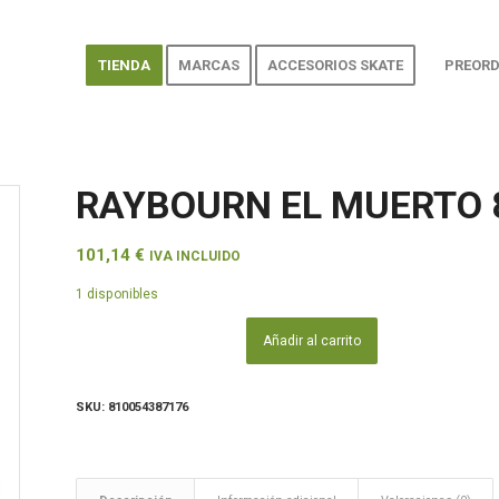
TIENDA
MARCAS
ACCESORIOS SKATE
PREORD
RAYBOURN EL MUERTO 8
101,14
€
IVA INCLUIDO
1 disponibles
Añadir al carrito
SKU:
810054387176