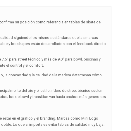
firma su posición como referencia en tablas de skate de
a calidad siguiendo los mismos estándares que las marcas
able y los shapes están desarrollados con el feedback directo
 7.5″ para street técnico y más de 9.0″ para bowl, piscinas y
te el control y el comfort.
cho, la concavidad y la calidad de la madera determinan cómo
ipalmente del pie y el estilo: riders de street técnico suelen
limpios; los de bowl y transition van hacia anchos más generosos
e estar en el gráfico y el branding. Marcas como Mini Logo
 doble. Lo que sí importa es evitar tablas de calidad muy baja.