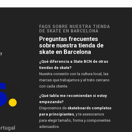
FAQS SOBRE NUESTRA TIENDA
DE SKATE EN BARCELONA
Preguntas frecuentes
sobre nuestra tienda de
skate en Barcelona
 y
¿Qué diferencia a State BCN de otras
tiendas de skate?
Nuestra conexión con la cultura local, las
marcas que trabajamos y el trato cercano
con cada cliente.
¿Qué tabla me recomiendan si estoy
empezando?
Disponemos de
skateboards completos
para principiantes
, y te asesoramos
para elegir tamaño, forma y componentes
adecuados.
ortugal