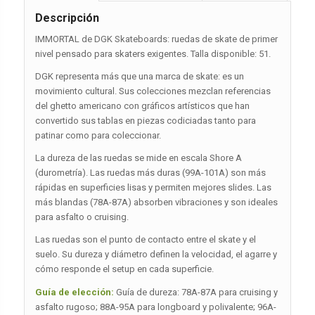
Descripción
IMMORTAL de DGK Skateboards: ruedas de skate de primer
nivel pensado para skaters exigentes. Talla disponible: 51.
DGK representa más que una marca de skate: es un
movimiento cultural. Sus colecciones mezclan referencias
del ghetto americano con gráficos artísticos que han
convertido sus tablas en piezas codiciadas tanto para
patinar como para coleccionar.
La dureza de las ruedas se mide en escala Shore A
(durometría). Las ruedas más duras (99A-101A) son más
rápidas en superficies lisas y permiten mejores slides. Las
más blandas (78A-87A) absorben vibraciones y son ideales
para asfalto o cruising.
Las ruedas son el punto de contacto entre el skate y el
suelo. Su dureza y diámetro definen la velocidad, el agarre y
cómo responde el setup en cada superficie.
Guía de elección:
Guía de dureza: 78A-87A para cruising y
asfalto rugoso; 88A-95A para longboard y polivalente; 96A-