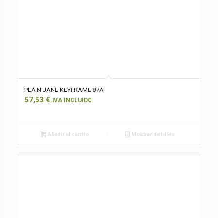
PLAIN JANE KEYFRAME 87A
57,53
€
IVA INCLUIDO
Añadir al carrito
Mostrar detalles