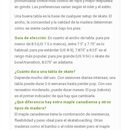
pronunciada ofrece más control en flips y mejor respuesta
en grinds. Las preferencias varían según el rider y el estilo.
Una buena tabla es la base de cualquier setup de skate. El
ancho, la concavidad y la calidad de la madera determinan
cómo se siente cada trick bajo los pies.
Guía de elección:
En cuanto al ancho de tabla: para pie
menor de 8.5 (US 7.5 o menos), entre 7.5″ y 7.75″ es lo
habitual; para pie estándar (US 8-9), 7.875″ a 8.25″ es el
rango más popular; para pie grande (US 9.5+) o skate de
bowl/transition, 8.375″ en adelante.
¿Cuánto dura una tabla de skate?
Depende mucho del uso. Con sesiones diarias intensas, una
tabla puede durar 2-6 semanas hasta perder pop. Con uso
recreativo moderado, puede durar meses. El pop (rebote)
es el primer indicador de que hay que cambiarla.
¿Qué diferencia hay entre maple canadiense y otros
tipos de madera?
El maple canadiense tiene la combinación de resistencia,
flexibilidad y peso ideal para el skateboarding. Otras
maderas como el bambú o el roble existen pero el maple