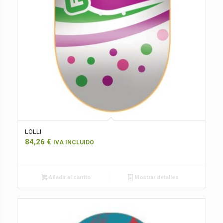
LOLLI
84,26
€
IVA INCLUIDO
Añadir al carrito
Mostrar detalles