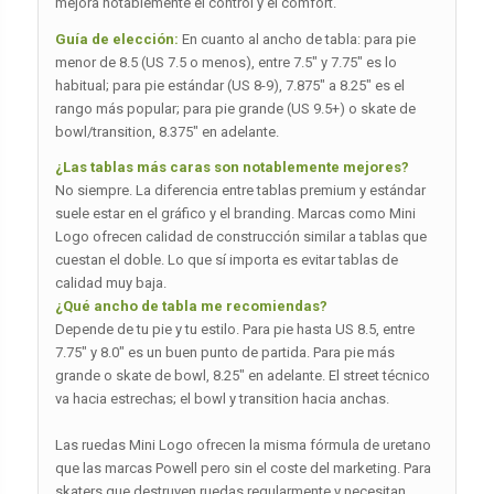
mejora notablemente el control y el comfort.
Guía de elección:
En cuanto al ancho de tabla: para pie
menor de 8.5 (US 7.5 o menos), entre 7.5″ y 7.75″ es lo
habitual; para pie estándar (US 8-9), 7.875″ a 8.25″ es el
rango más popular; para pie grande (US 9.5+) o skate de
bowl/transition, 8.375″ en adelante.
¿Las tablas más caras son notablemente mejores?
No siempre. La diferencia entre tablas premium y estándar
suele estar en el gráfico y el branding. Marcas como Mini
Logo ofrecen calidad de construcción similar a tablas que
cuestan el doble. Lo que sí importa es evitar tablas de
calidad muy baja.
¿Qué ancho de tabla me recomiendas?
Depende de tu pie y tu estilo. Para pie hasta US 8.5, entre
7.75″ y 8.0″ es un buen punto de partida. Para pie más
grande o skate de bowl, 8.25″ en adelante. El street técnico
va hacia estrechas; el bowl y transition hacia anchas.
Las ruedas Mini Logo ofrecen la misma fórmula de uretano
que las marcas Powell pero sin el coste del marketing. Para
skaters que destruyen ruedas regularmente y necesitan