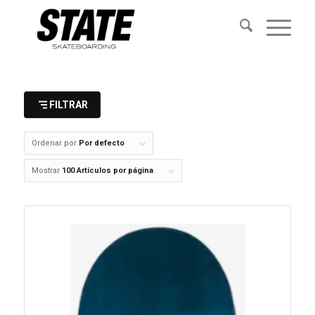
FILTRAR
Ordenar por
Por defecto
Mostrar
100 Artículos por página