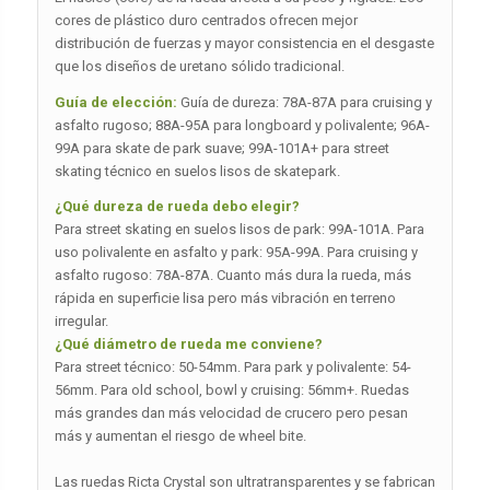
cores de plástico duro centrados ofrecen mejor
distribución de fuerzas y mayor consistencia en el desgaste
que los diseños de uretano sólido tradicional.
Guía de elección:
Guía de dureza: 78A-87A para cruising y
asfalto rugoso; 88A-95A para longboard y polivalente; 96A-
99A para skate de park suave; 99A-101A+ para street
skating técnico en suelos lisos de skatepark.
¿Qué dureza de rueda debo elegir?
Para street skating en suelos lisos de park: 99A-101A. Para
uso polivalente en asfalto y park: 95A-99A. Para cruising y
asfalto rugoso: 78A-87A. Cuanto más dura la rueda, más
rápida en superficie lisa pero más vibración en terreno
irregular.
¿Qué diámetro de rueda me conviene?
Para street técnico: 50-54mm. Para park y polivalente: 54-
56mm. Para old school, bowl y cruising: 56mm+. Ruedas
más grandes dan más velocidad de crucero pero pesan
más y aumentan el riesgo de wheel bite.
Las ruedas Ricta Crystal son ultratransparentes y se fabrican