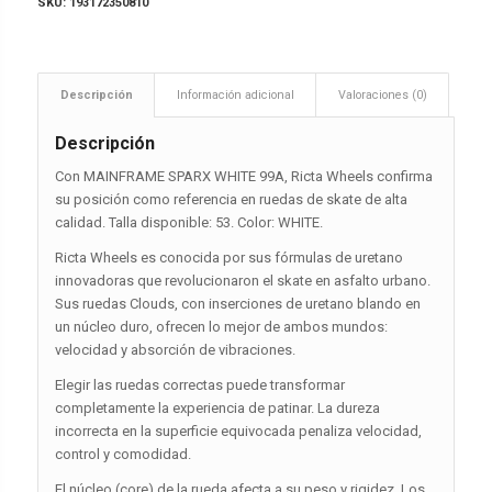
SKU:
193172350810
Descripción
Información adicional
Valoraciones (0)
Descripción
Con MAINFRAME SPARX WHITE 99A, Ricta Wheels confirma
su posición como referencia en ruedas de skate de alta
calidad. Talla disponible: 53. Color: WHITE.
Ricta Wheels es conocida por sus fórmulas de uretano
innovadoras que revolucionaron el skate en asfalto urbano.
Sus ruedas Clouds, con inserciones de uretano blando en
un núcleo duro, ofrecen lo mejor de ambos mundos:
velocidad y absorción de vibraciones.
Elegir las ruedas correctas puede transformar
completamente la experiencia de patinar. La dureza
incorrecta en la superficie equivocada penaliza velocidad,
control y comodidad.
El núcleo (core) de la rueda afecta a su peso y rigidez. Los